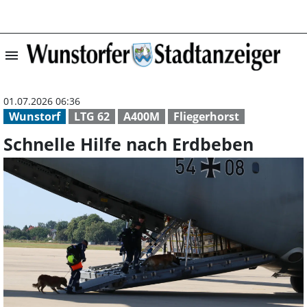
menu
Schnelle Hilfe 
01.07.2026 06:36
Wunstorf
LTG 62
A400M
Fliegerhorst
Schnelle Hilfe nach Erdbeben