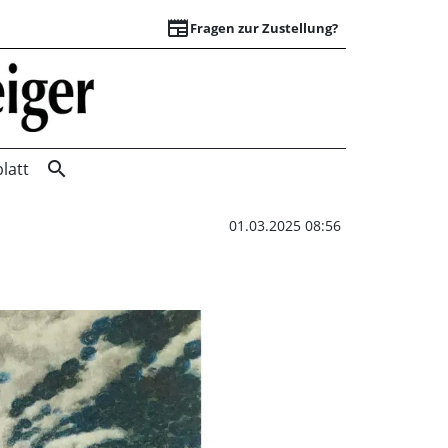
newspaper
Fragen zur Zustellung?
„Wunstorf in ander
search
latt
01.03.2025 08:56