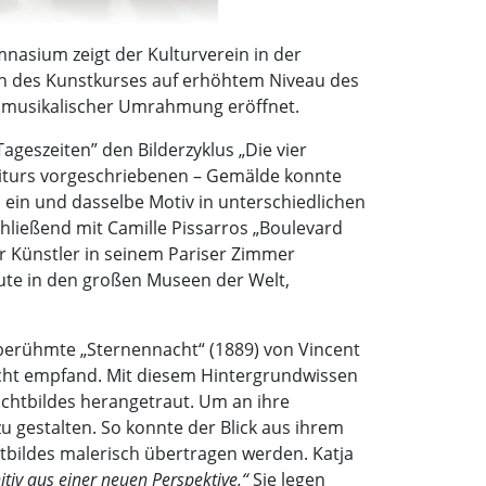
asium zeigt der Kulturverein in der
rn des Kunstkurses auf erhöhtem Niveau des
t musikalischer Umrahmung eröffnet.
geszeiten” den Bilderzyklus „Die vier
biturs vorgeschriebenen – Gemälde konnte
ein und dasselbe Motiv in unterschiedlichen
hließend mit Camille Pissarros „Boulevard
r Künstler in seinem Pariser Zimmer
eute in den großen Museen der Welt,
 berühmte „Sternennacht“ (1889) von Vincent
Nacht empfand. Mit diesem Hintergrundwissen
achtbildes herangetraut. Um an ihre
 gestalten. So konnte der Blick aus ihrem
tbildes malerisch übertragen werden. Katja
tiv aus einer neuen Perspektive.“
Sie legen