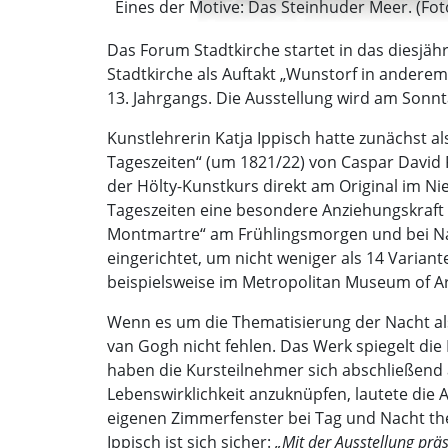
Eines der Motive: Das Steinhuder Meer. (Foto
Das Forum Stadtkirche startet in das diesj
Stadtkirche als Auftakt „Wunstorf in andere
13. Jahrgangs. Die Ausstellung wird am Son
Kunstlehrerin Katja Ippisch hatte zunächst a
Tageszeiten“ (um 1821/22) von Caspar David
der Hölty-Kunstkurs direkt am Original im N
Tageszeiten eine besondere Anziehungskraft 
Montmartre“ am Frühlingsmorgen und bei Nach
eingerichtet, um nicht weniger als 14 Varia
beispielsweise im Metropolitan Museum of Ar
Wenn es um die Thematisierung der Nacht als
van Gogh nicht fehlen. Das Werk spiegelt di
haben die Kursteilnehmer sich abschließend 
Lebenswirklichkeit anzuknüpfen, lautete die 
eigenen Zimmerfenster bei Tag und Nacht the
Ippisch ist sich sicher:
„Mit der Ausstellung prä