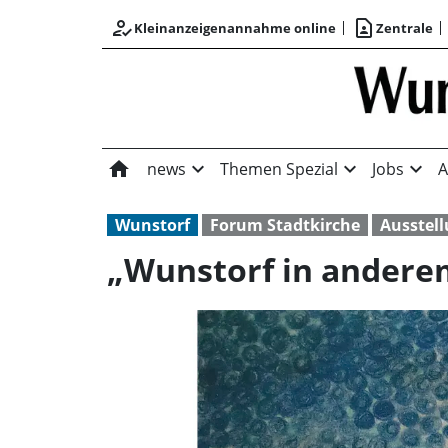
how_to_reg
contact_page
Kleinanzeigenannahme online
Zentrale
home
expand_more
expand_more
expand_more
news
Themen Spezial
Jobs
A
Wunstorf
Forum Stadtkirche
Ausstel
„Wunstorf in anderem