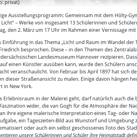
: privat)
ährige Ausstellungsprogramm: Gemeinsam mit dem Hölty-Gymn
m Licht“ – Werke von insgesamt 13 Schülerinnen und Schüle
ntag, den 2. März um 17 Uhr im Rahmen einer Vernissage mi
ls Einführung in das Thema „Licht und Raum im Wandel der Ta
 Friedrich besprochen. Diese – in den Themen des Zentrala
iedersächsischen Landesmuseum Hannover rezipieren. Dass 
auf einen Künstler ausüben kann, wurde den Schülern ansc
t veranschaulicht. Von Februar bis April 1897 hat sich de
nten dieser Straßenansicht zu malen. Einige davon hängen h
t in New York.
 Erlebnisraum in der Malerei geht, darf natürlich auch die
e Faszination wider, die van Gogh für die Atmosphäre der 
an ihre eigene malerische Interpretation eines Tag- oder N
Aufgabe, ein Tageszeiten-Bild aus Wunstorf und Umgebung zu
matisiert oder auch ein selbst geschossenes Foto des Stad
sentieren unsere Schülerinnen und Schüler ihre Heimatstadt defini