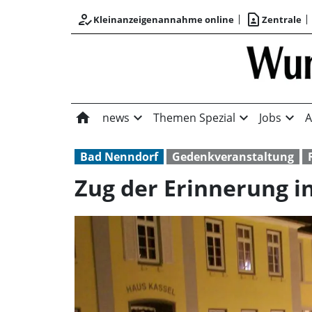
how_to_reg
contact_page
Kleinanzeigenannahme online
Zentrale
home
expand_more
expand_more
expand_more
news
Themen Spezial
Jobs
A
Bad Nenndorf
Gedenkveranstaltung
Zug der Erinnerung i