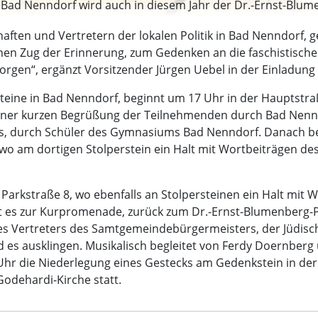
n Bad Nenndorf wird auch in diesem Jahr der Dr.-Ernst-Blumen
en und Vertretern der lokalen Politik in Bad Nenndorf, ge
inen Zug der Erinnerung, zum Gedenken an die faschistis
rgen“, ergänzt Vorsitzender Jürgen Uebel in der Einladung 
steine in Bad Nenndorf, beginnt um 17 Uhr in der Hauptstra
einer kurzen Begrüßung der Teilnehmenden durch Bad Nennd
, durch Schüler des Gymnasiums Bad Nenndorf. Danach bew
o am dortigen Stolperstein ein Halt mit Wortbeiträgen des
Parkstraße 8, wo ebenfalls an Stolpersteinen ein Halt mi
t es zur Kurpromenade, zurück zum Dr.-Ernst-Blumenberg-Pl
es Vertreters des Samtgemeindebürgermeisters, der Jüdisc
 es ausklingen. Musikalisch begleitet von Ferdy Doernberg
 Uhr die Niederlegung eines Gestecks am Gedenkstein in der
 Godehardi-Kirche statt.