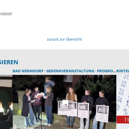
enblatt
zurück zur Übersicht
SIEREN
BAD NENNDORF
GEDENKVERANSTALTUNG
PROGROMNACHT
RINTE