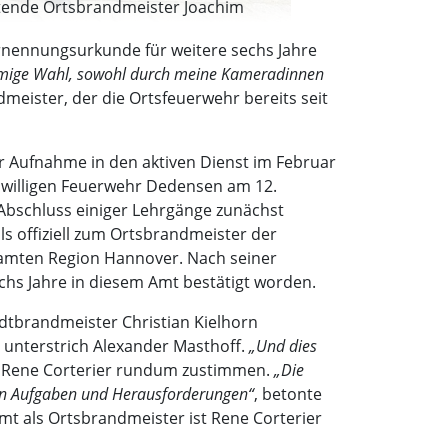
retende Ortsbrandmeister Joachim
Ernennungsurkunde für weitere sechs Jahre
immige Wahl, sowohl durch meine Kameradinnen
dmeister, der die Ortsfeuerwehr bereits seit
er Aufnahme in den aktiven Dienst im Februar
eiwilligen Feuerwehr Dedensen am 12.
Abschluss einiger Lehrgänge zunächst
s offiziell zum Ortsbrandmeister der
samten Region Hannover. Nach seiner
chs Jahre in diesem Amt bestätigt worden.
dtbrandmeister Christian Kielhorn
, unterstrich Alexander Masthoff.
„Und dies
e Rene Corterier rundum zustimmen.
„Die
den Aufgaben und Herausforderungen“
, betonte
t als Ortsbrandmeister ist Rene Corterier