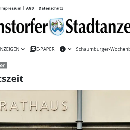
Impressum
AGB
Datenschutz
expand_more
picture_as_pdf
info
expand_more
NZEIGEN
E-PAPER
Schaumburger-Wochenb
er
tszeit