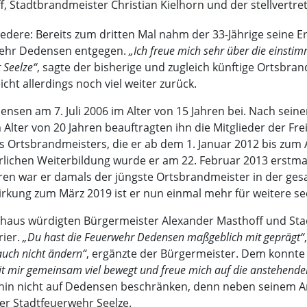
f, Stadtbrandmeister Christian Kielhorn und der stellvert
zedere: Bereits zum dritten Mal nahm der 33-Jährige seine 
rwehr Dedensen entgegen.
„Ich freue mich sehr über die einst
 Seelze“
, sagte der bisherige und zugleich künftige Ortsbran
cht allerdings noch viel weiter zurück.
nsen am 7. Juli 2006 im Alter von 15 Jahren bei. Nach sein
Alter von 20 Jahren beauftragten ihn die Mitglieder der Fr
 Ortsbrandmeisters, die er ab dem 1. Januar 2012 bis zum 
lichen Weiterbildung wurde er am 22. Februar 2013 erstmal
ren war er damals der jüngste Ortsbrandmeister in der ge
irkung zum März 2019 ist er nun einmal mehr für weitere se
thaus würdigten Bürgermeister Alexander Masthoff und Sta
rier.
„Du hast die Feuerwehr Dedensen maßgeblich mit geprägt“
auch nicht ändern“
, ergänzte der Bürgermeister. Dem konnt
it mir gemeinsam viel bewegt und freue mich auf die anstehen
rhin nicht auf Dedensen beschränken, denn neben seinem Am
er Stadtfeuerwehr Seelze.