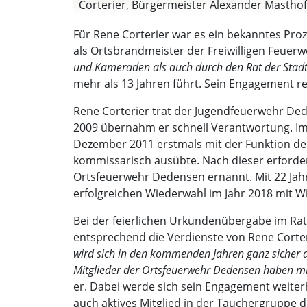
Corterier, Bürgermeister Alexander Masthof
Dreyer. (Foto: privat)
Für Rene Corterier war es ein bekanntes Pro
als Ortsbrandmeister der Freiwilligen Feue
und Kameraden als auch durch den Rat der Stadt
mehr als 13 Jahren führt. Sein Engagement rei
Rene Corterier trat der Jugendfeuerwehr Dede
2009 übernahm er schnell Verantwortung. Im 
Dezember 2011 erstmals mit der Funktion des
kommissarisch ausübte. Nach dieser erforder
Ortsfeuerwehr Dedensen ernannt. Mit 22 Jah
erfolgreichen Wiederwahl im Jahr 2018 mit W
Bei der feierlichen Urkundenübergabe im Ra
entsprechend die Verdienste von Rene Corte
wird sich in den kommenden Jahren ganz sicher 
Mitglieder der Ortsfeuerwehr Dedensen haben m
er. Dabei werde sich sein Engagement weite
auch aktives Mitglied in der Tauchergruppe d