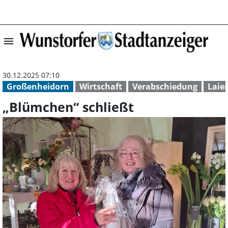
menu
„Blümchen“ schl
30.12.2025 07:10
Großenheidorn
Wirtschaft
Verabschiedung
Laie
„Blümchen“ schließt