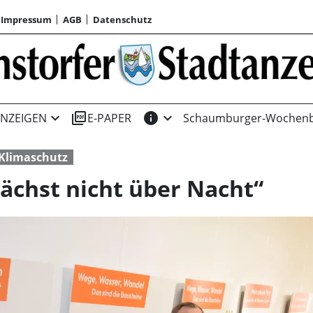
Impressum
AGB
Datenschutz
expand_more
picture_as_pdf
info
expand_more
NZEIGEN
E-PAPER
Schaumburger-Wochenb
Klimaschutz
ächst nicht über Nacht“