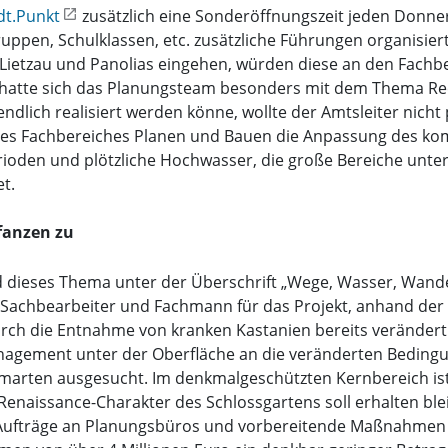
dt.Punkt
zusätzlich eine Sonderöffnungszeit jeden Donners
pen, Schulklassen, etc. zusätzliche Führungen organisiert
Lietzau und Panolias eingehen, würden diese an den Fachbere
g hatte sich das Planungsteam besonders mit dem Thema Rec
dlich realisiert werden könne, wollte der Amtsleiter nicht
des Fachbereiches Planen und Bauen die Anpassung des kom
erioden und plötzliche Hochwasser, die große Bereiche unt
t.
fanzen zu
 dieses Thema unter der Überschrift „Wege, Wasser, Wandel“
er Sachbearbeiter und Fachmann für das Projekt, anhand de
e durch die Entnahme von kranken Kastanien bereits verände
agement unter der Oberfläche an die veränderten Bedingu
marten ausgesucht. Im denkmalgeschützten Kernbereich is
 Renaissance-Charakter des Schlossgartens soll erhalten b
ufträge an Planungsbüros und vorbereitende Maßnahmen bi