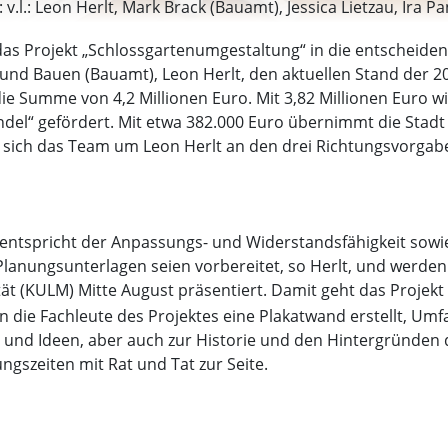
.l.: Leon Herlt, Mark Brack (Bauamt), Jessica Lietzau, Ira Pan
as Projekt „Schlossgartenumgestaltung“ in die entscheiden
 und Bauen (Bauamt), Leon Herlt, den aktuellen Stand der
ie Summe von 4,2 Millionen Euro. Mit 3,82 Millionen Euro
l“ gefördert. Mit etwa 382.000 Euro übernimmt die Stadt
t sich das Team um Leon Herlt an den drei Richtungsvorgabe
“, entspricht der Anpassungs- und Widerstandsfähigkeit sowi
lanungsunterlagen seien vorbereitet, so Herlt, und werde
t (KULM) Mitte August präsentiert. Damit geht das Projekt z
en die Fachleute des Projektes eine Plakatwand erstellt, Um
n und Ideen, aber auch zur Historie und den Hintergründen 
ngszeiten mit Rat und Tat zur Seite.