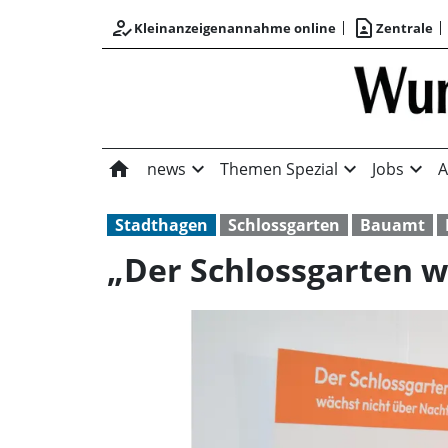
how_to_reg
contact_page
Kleinanzeigenannahme online
Zentrale
home
expand_more
expand_more
expand_more
news
Themen Spezial
Jobs
A
Stadthagen
Schlossgarten
Bauamt
„Der Schlossgarten w