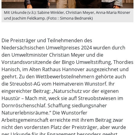
Mit Urkunde (v.li.): Sabine Winkler, Christian Meyer, Anna-Maria Rösner
und Joachim Feldkamp. (Foto: : Simona Bednarek)
Die Preisträger und Teilnehmenden des
Niedersächsischen Umweltpreises 2024 wurden durch
den Umweltminister Christian Meyer und die
Vorstandsvorsitzende der Bingo Umweltstiftung, Thordies
Hanisch, im Alten Rathaus Hannover ausgezeichnet und
geehrt. Zu den Wettbewerbsteilnehmern gehörte auch
die Streuobst-AG vom Heimatverein Wunstorf. Ihr
eingereichter Beitrag: „Naturschutz vor der eigenen
Haustür – Mach mit, weck sie auf! Streuobstwiesen im
Dornröschenschlaf. Schaffung siedlungsnaher
Naturerlebnisräume.“ Die Wunstorfer
Arbeitsgemeinschaft erreichte mit ihrem Beitrag zwar
nicht den vordersten Platz der Preisträger, aber wurde
per Urkunde für ihr Engagement besonders geehrt.