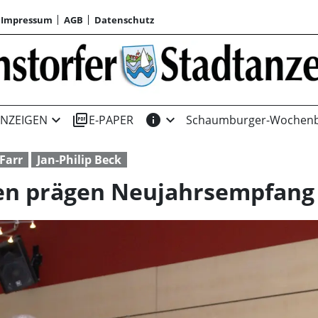
Impressum
AGB
Datenschutz
expand_more
picture_as_pdf
info
expand_more
NZEIGEN
E-PAPER
Schaumburger-Wochenb
 Farr
Jan-Philip Beck
en prägen Neujahrsempfang