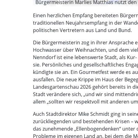
Bürgermeisterin Marlies Matthias nutzt den
Einen herzlichen Empfang bereiteten Bürgerm
traditionellen Neujahrsempfang in der Wande
politischen Vertretern aus Land und Bund.
Die Bürgermeisterin zog in ihrer Ansprache e
Hochwasser über Weihnachten, und dem viels
Nenndorf ist eine lebenswerte Stadt, als Kur-
sie. Persönliches und gesellschaftliches Eng
kündigte sie an. Ein Gourmetfest werde es 
ausfallen. Die neue Krippe im Haus der Bege
Landesgartenschau 2026 gehört bereits in di
Stadt verändere sich, „und wir sind mittendr
allem „sollten wir respektvoll mit anderen 
Auch Stadtdirektor Mike Schmidt ging in sein
zurückliegenden und bestehenden Krisen – wie
das zunehmende „Ellenbogendenken“ unter de
Probleme im eigenen Land an, bei dem die Me