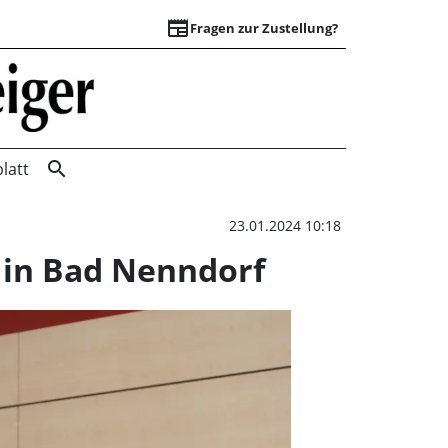
newspaper
Fragen zur Zustellung?
Engagierte Anspra
search
latt
23.01.2024 10:18
 in Bad Nenndorf