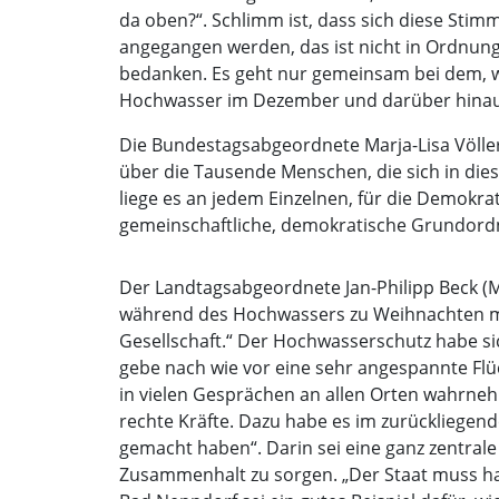
da oben?“. Schlimm ist, dass sich diese Sti
angegangen werden, das ist nicht in Ordnung
bedanken. Es geht nur gemeinsam bei dem, wa
Hochwasser im Dezember und darüber hinaus.
Die Bundestagsabgeordnete Marja-Lisa Völlers 
über die Tausende Menschen, die sich in di
liege es an jedem Einzelnen, für die Demokr
gemeinschaftliche, demokratische Grundordn
Der Landtagsabgeordnete Jan-Philipp Beck (M
während des Hochwassers zu Weihnachten möc
Gesellschaft.“ Der Hochwasserschutz habe si
gebe nach wie vor eine sehr angespannte Fl
in vielen Gesprächen an allen Orten wahrneh
rechte Kräfte. Dazu habe es im zurückliegen
gemacht haben“. Darin sei eine ganz zentrale
Zusammenhalt zu sorgen. „Der Staat muss han