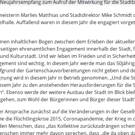
 Neujahrsempfang zum Aufruf der Mitwirkung für die Stadtbe
eisterin Marlies Matthias und Stadtdirektor Mike Schmidt 
lhalle. Auffallend waren in diesem Jahr die engagiert vo
inen inhaltlichen Bogen zwischen dem Erleben der aktuellen
eitigen ehrenamtlichen Engagement innerhalb der Stadt, fü
 und Kulturstadt. Und wir leben im Frieden und in Sicherheit
agement sind wichtig. In diesem Jahr werde man das 50jähri
aufgrund der Gartenschauvorbereitungen nicht geben und d
gnung wird in diesem Jahr in Betrieb genommen. „Und die St
esem Jahr zu den anstehenden Herausforderungen für die S
in“. Ebenso werde der weitere Ausbau der Stadt im Blick ble
umgehen, zum Wohl der Bürgerinnen und Bürger dieser Stadt“
er Ansprache zunächst auf die Veränderungen in der Gesellsc
 die Flüchtlingskrise 2015, Coronapandemie, der Krieg in 
n Menschen, dass „das Kollektive zurückzudrängen scheint
nschen immer mehr davon sprechen, dass „die da oben dafü