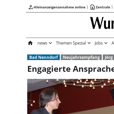
how_to_reg
contact_page
Kleinanzeigenannahme online
Zentrale
home
expand_more
expand_more
expand_more
news
Themen Spezial
Jobs
A
Bad Nenndorf
Neujahrsempfang
Jörg
Engagierte Ansprach