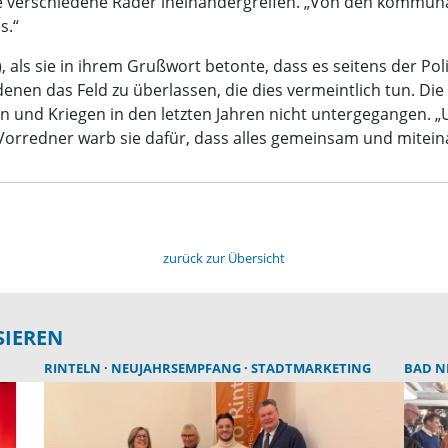
 wie verschiedene Räder ineinandergreifen. „Von den kommu
s.“
, als sie in ihrem Grußwort betonte, dass es seitens der Polit
n das Feld zu überlassen, die dies vermeintlich tun. Die
sen und Kriegen in den letzten Jahren nicht untergegangen. „
 Vorredner warb sie dafür, dass alles gemeinsam und mite
zurück zur Übersicht
SIEREN
RINTELN
NEUJAHRSEMPFANG
STADTMARKETING
BAD 