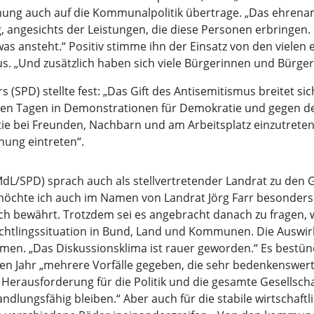
mmung auch auf die Kommunalpolitik übertrage. „Das ehrena
, angesichts der Leistungen, die diese Personen erbringen.
s ansteht.“ Positiv stimme ihn der Einsatz von den vielen
 „Und zusätzlich haben sich viele Bürgerinnen und Bürger
(SPD) stellte fest: „Das Gift des Antisemitismus breitet si
esen Tagen in Demonstrationen für Demokratie und gegen de
atie bei Freunden, Nachbarn und am Arbeitsplatz einzutre
ung eintreten“.
dL/SPD) sprach auch als stellvertretender Landrat zu den G
hte ich auch im Namen von Landrat Jörg Farr besonders d
ch bewährt. Trotzdem sei es angebracht danach zu fragen, 
üchtlingssituation in Bund, Land und Kommunen. Die Auswi
men. „Das Diskussionsklima ist rauer geworden.“ Es bestü
den Jahr „mehrere Vorfälle gegeben, die sehr bedenkenswert
 Herausforderung für die Politik und die gesamte Gesellscha
dlungsfähig bleiben.“ Aber auch für die stabile wirtschaft