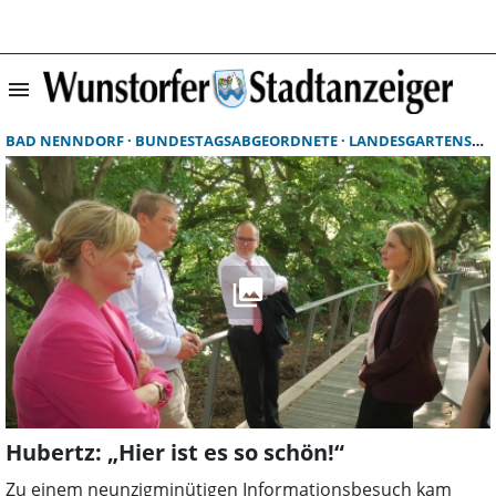
menu
Suchergebnisse 
BAD NENNDORF
BUNDESTAGSABGEORDNETE
LANDESGARTENSCHAU BAD NENNDORF
Hubertz: „Hier ist es so schön!“
Zu einem neunzigminütigen Informationsbesuch kam