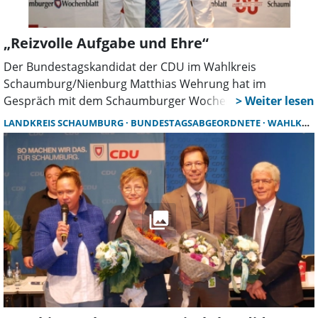
„Reizvolle Aufgabe und Ehre“
Der Bundestagskandidat der CDU im Wahlkreis
Schaumburg/Nienburg Matthias Wehrung hat im
Gespräch mit dem Schaumburger Wochenblatt die für
ihn aktuell wichtigsten politischen Handlungsfelder und
LANDKREIS SCHAUMBURG
BUNDESTAGSABGEORDNETE
WAHLKAMPF
Herausforderungen erläutert. Er schlug dabei einen
Bogen von der Wirtschaftspolitik bis zu Themen mit
besonderem Bezug zum Landkreis wie dem Verlauf der
ICE-Trasse.