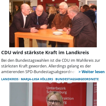
Stimmen.
CDU wird stärkste Kraft im Landkreis
Bei den Bundestagswahlen ist die CDU im Wahlkreis zur
stärksten Kraft geworden. Allerdings gelang es der
amtierenden SPD-Bundestagsabgeordneten Marja-Liisa
Völlers ihr Direktmandat im Landkreis zu verteidigen.
LANDKREIS
MARJA-LIISA VÖLLERS
BUNDESTAGSABGEORDNETE
Über die Liste schafften mit Rocco Kever von der AfD und
Anne-Mieke Bremer (Linke) zwei weitere Kandidaten aus
dem Wahlkreis Nienburg II-Schaumburg den Sprung in
den Bundestag.