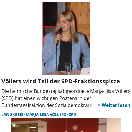
Völlers erklärte auf Anfrage des Schaumburger
Wochenblattes, dass die Zusammenarbeit mit den
Koalitionspartnern von der CDU vertrauensvoll
angelaufen sei.
Völlers wird Teil der SPD-Fraktionsspitze
Die heimische Bundestagsabgeordnete Marja-Liisa Völlers
(SPD) hat einen wichtigen Postens in der
Bundestagsfraktion der Sozialdemokraten übernommen.
Mittwoch wurde sie zu einer von vier Parlamentarischen
LANDKREIS
MARJA-LIISA VÖLLERS
SPD
Geschäftsführerinnen/Geschäftsführern der SPD-Fraktion
gewählt, erhielt bei 117 abgegebenen Stimmen 102 Ja-