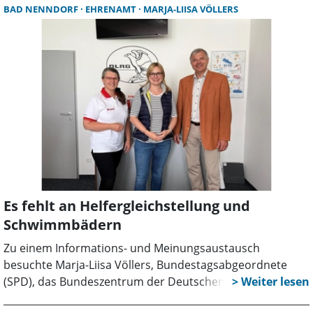
Kommunalpolitiker Rolf Herrmann, Sören Thoms und
BAD NENNDORF
EHRENAMT
MARJA-LIISA VÖLLERS
Frauke Meyer-Grosu werden ebenfalls anwesend sein. Um
Anmeldung unter 0511/1674-283 oder
rebecca.schamber.wk@bundestag.de wird gebeten.
Es fehlt an Helfergleichstellung und
Schwimmbädern
Zu einem Informations- und Meinungsaustausch
besuchte Marja-Liisa Völlers, Bundestagsabgeordnete
(SPD), das Bundeszentrum der Deutschen Lebens-
Rettungs-Gesellschaft (DLRG) in Bad Nenndorf. Ihre