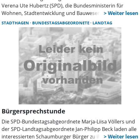
Verena Ute Hubertz (SPD), die Bundesministerin für
Wohnen, Stadtentwicklung und Bauwesen, nach Bad
Nenndorf, um sich einen persönlichen Eindruck über die
STADTHAGEN
BUNDESTAGSABGEORDNETE
LANDTAG
Stadtentwicklung insgesamt und über die
Landesgartenschau zu verschaffen.
Bürgersprechstunde
Die SPD-Bundestagsabgeordnete Marja-Liisa Völlers und
der SPD-Landtagsabgeordnete Jan-Philipp Beck laden alle
interessierten Schaumburger Bürger zu ihrer ersten