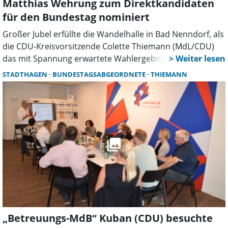
Matthias Wehrung zum Direktkandidaten
für den Bundestag nominiert
Großer Jubel erfüllte die Wandelhalle in Bad Nenndorf, als
die CDU-Kreisvorsitzende Colette Thiemann (MdL/CDU)
das mit Spannung erwartete Wahlergebnis bekanntgab,
mit dem der Rintelner Matthias Florian Wehrung als
STADTHAGEN
BUNDESTAGSABGEORDNETE
THIEMANN
Bundestagskandidat des Wahlkreises 40 Nienburg
II/Schaumburg mit großer Mehrheit von 166 Stimmen
nominiert wurde. Ein für viele doch eher unerwartetes
Ergebnis, da der Nienburger CDU-Kreisverband über weit
mehr Mitglieder verfügt als der Schaumburger und somit
eine Mehrheit für die eigene Kandidatin, der Nienburgerin
Barbara Weißenborn, hätte erzielen können, die 110
Stimmen von 276 auf sich vereinen konnte.
„Betreuungs-MdB“ Kuban (CDU) besuchte