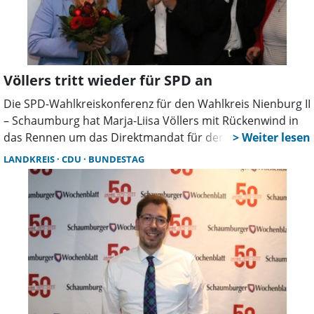
Völlers tritt wieder für SPD an
Die SPD-Wahlkreiskonferenz für den Wahlkreis Nienburg II
– Schaumburg hat Marja-Liisa Völlers mit Rückenwind in
das Rennen um das Direktmandat für den Bundestag
geschickt. Ohne Gegenstimme bei zwei Enthaltungen
LANDKREIS
CDU
BUNDESTAG
wählten die Delegierten Völlers bei der Veranstaltung im
Gasthaus Steuber in Wiedensahl zu ihrer Kandidatin für
die im Februar anstehende Bundestagswahl.