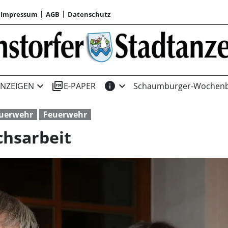
Impressum
AGB
Datenschutz
expand_more
picture_as_pdf
info
expand_more
NZEIGEN
E-PAPER
Schaumburger-Wochenb
euerwehr
Feuerwehr
chsarbeit