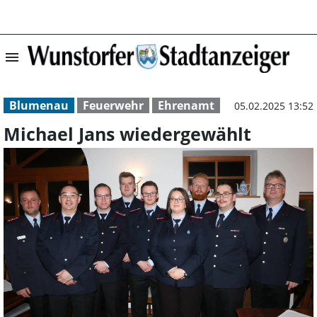
menu
Michael Jans wi
Blumenau
Feuerwehr
Ehrenamt
05.02.2025 13:52
Michael Jans wiedergewählt