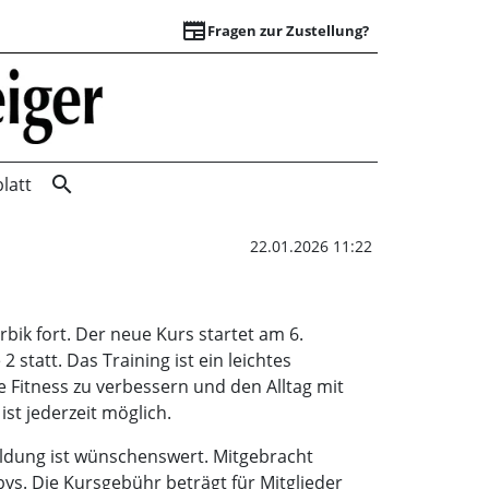
newspaper
Fragen zur Zustellung?
„Fitness mit Baby”
search
latt
22.01.2026 11:22
bik fort. Der neue Kurs startet am 6.
 statt. Das Training ist ein leichtes
Fitness zu verbessern und den Alltag mit
st jederzeit möglich.
ldung ist wünschenswert. Mitgebracht
s. Die Kursgebühr beträgt für Mitglieder