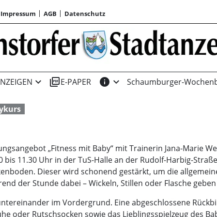
Impressum
AGB
Datenschutz
expand_more
picture_as_pdf
info
expand_more
NZEIGEN
E-PAPER
Schaumburger-Wochenb
ykurs
ngsangebot „Fitness mit Baby“ mit Trainerin Jana-Marie Wer
bis 11.30 Uhr in der TuS-Halle an der Rudolf-Harbig-Straße 2
oden. Dieser wird schonend gestärkt, um die allgemeine 
nd der Stunde dabei – Wickeln, Stillen oder Flasche geben i
ntereinander im Vordergrund. Eine abgeschlossene Rückbi
e oder Rutschsocken sowie das Lieblingsspielzeug des Baby