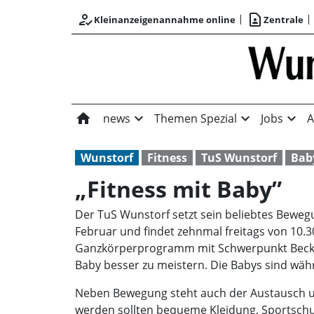
how_to_reg
contact_page
Kleinanzeigenannahme online
Zentrale
home
expand_more
expand_more
expand_more
news
Themen Spezial
Jobs
A
Wunstorf
Fitness
TuS Wunstorf
Bab
„Fitness mit Baby”
Der TuS Wunstorf setzt sein beliebtes Bewegu
Februar und findet zehnmal freitags von 10.30 
Ganzkörperprogramm mit Schwerpunkt Beckenb
Baby besser zu meistern. Die Babys sind währe
Neben Bewegung steht auch der Austausch u
werden sollten bequeme Kleidung, Sportschuh