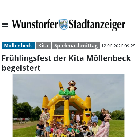
menu
Frühlingsfest de
Möllenbeck
Kita
Spielenachmittag
12.06.2026 09:25
Frühlingsfest der Kita Möllenbeck
begeistert