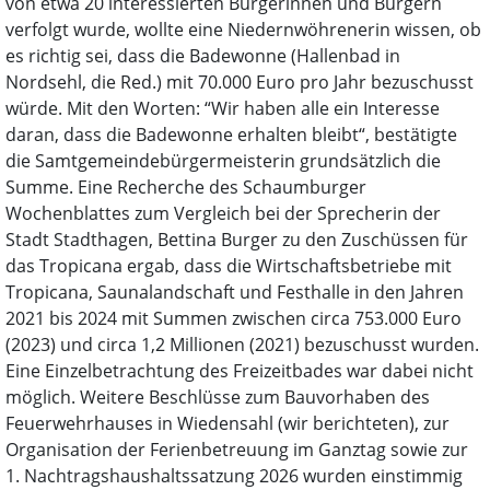
von etwa 20 interessierten Bürgerinnen und Bürgern
verfolgt wurde, wollte eine Niedernwöhrenerin wissen, ob
es richtig sei, dass die Badewonne (Hallenbad in
Nordsehl, die Red.) mit 70.000 Euro pro Jahr bezuschusst
würde. Mit den Worten: “Wir haben alle ein Interesse
daran, dass die Badewonne erhalten bleibt“, bestätigte
die Samtgemeindebürgermeisterin grundsätzlich die
Summe. Eine Recherche des Schaumburger
Wochenblattes zum Vergleich bei der Sprecherin der
Stadt Stadthagen, Bettina Burger zu den Zuschüssen für
das Tropicana ergab, dass die Wirtschaftsbetriebe mit
Tropicana, Saunalandschaft und Festhalle in den Jahren
2021 bis 2024 mit Summen zwischen circa 753.000 Euro
(2023) und circa 1,2 Millionen (2021) bezuschusst wurden.
Eine Einzelbetrachtung des Freizeitbades war dabei nicht
möglich. Weitere Beschlüsse zum Bauvorhaben des
Feuerwehrhauses in Wiedensahl (wir berichteten), zur
Organisation der Ferienbetreuung im Ganztag sowie zur
1. Nachtragshaushaltssatzung 2026 wurden einstimmig