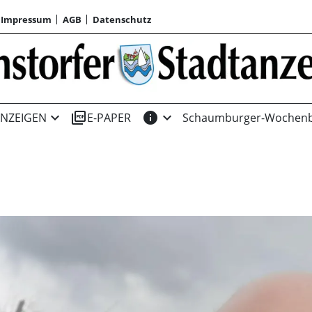
Impressum
AGB
Datenschutz
expand_more
picture_as_pdf
info
expand_more
NZEIGEN
E-PAPER
Schaumburger-Wochenb