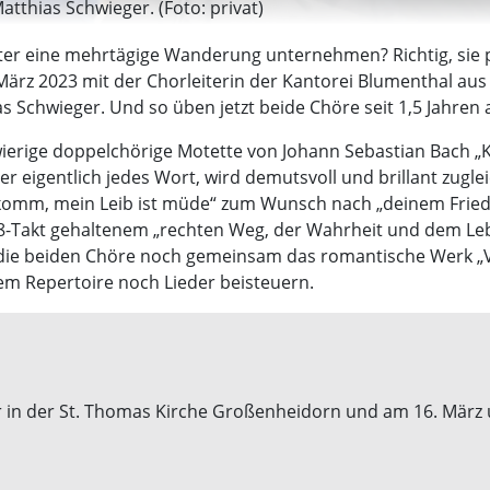
tthias Schwieger. (Foto: privat)
iter eine mehrtägige Wanderung unternehmen? Richtig, sie
ärz 2023 mit der Chorleiterin der Kantorei Blumenthal au
Schwieger. Und so üben jetzt beide Chöre seit 1,5 Jahren 
ierige doppelchörige Motette von Johann Sebastian Bach „
er eigentlich jedes Wort, wird demutsvoll und brillant zugle
komm, mein Leib ist müde“ zum Wunsch nach „deinem Friede
-Takt gehaltenem „rechten Weg, der Wahrheit und dem Le
die beiden Chöre noch gemeinsam das romantische Werk „Ve
nem Repertoire noch Lieder beisteuern.
 in der St. Thomas Kirche Großenheidorn und am 16. März 