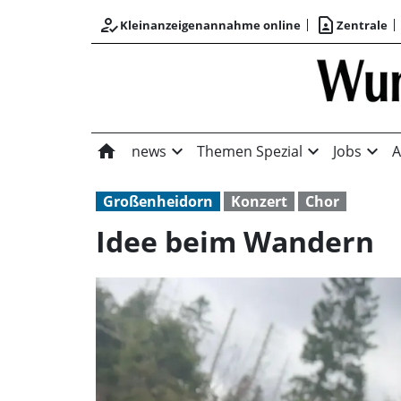
how_to_reg
contact_page
Kleinanzeigenannahme online
Zentrale
home
expand_more
expand_more
expand_more
news
Themen Spezial
Jobs
A
Großenheidorn
Konzert
Chor
Idee beim Wandern