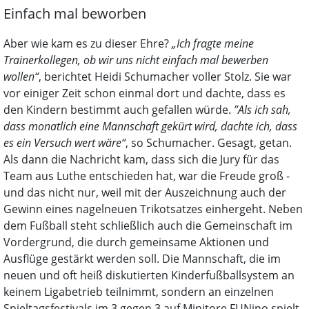
Einfach mal beworben
Aber wie kam es zu dieser Ehre?
„Ich fragte meine
Trainerkollegen, ob wir uns nicht einfach mal bewerben
wollen“
, berichtet Heidi Schumacher voller Stolz. Sie war
vor einiger Zeit schon einmal dort und dachte, dass es
den Kindern bestimmt auch gefallen würde.
”Als ich sah,
dass monatlich eine Mannschaft gekürt wird, dachte ich, dass
es ein Versuch wert wäre“
, so Schumacher. Gesagt, getan.
Als dann die Nachricht kam, dass sich die Jury für das
Team aus Luthe entschieden hat, war die Freude groß -
und das nicht nur, weil mit der Auszeichnung auch der
Gewinn eines nagelneuen Trikotsatzes einhergeht. Neben
dem Fußball steht schließlich auch die Gemeinschaft im
Vordergrund, die durch gemeinsame Aktionen und
Ausflüge gestärkt werden soll. Die Mannschaft, die im
neuen und oft heiß diskutierten Kinderfußballsystem an
keinem Ligabetrieb teilnimmt, sondern an einzelnen
Spieltagsfestivals im 3 gegen 3 auf Minitore FUNino spielt