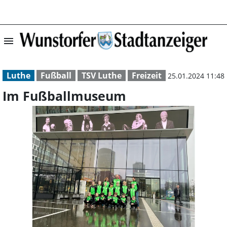
menu
Im Fußballmuseu
Luthe
Fußball
TSV Luthe
Freizeit
25.01.2024 11:48
Im Fußballmuseum