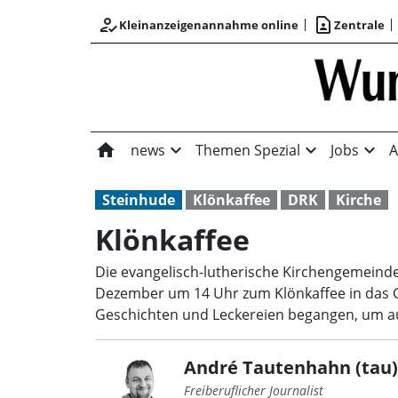
how_to_reg
contact_page
Kleinanzeigenannahme online
Zentrale
home
expand_more
expand_more
expand_more
news
Themen Spezial
Jobs
A
Steinhude
Klönkaffee
DRK
Kirche
Klönkaffee
Die evangelisch-lutherische Kirchengemein
Dezember um 14 Uhr zum Klönkaffee in das G
Geschichten und Leckereien begangen, um a
André Tautenhahn (tau)
Freiberuflicher Journalist