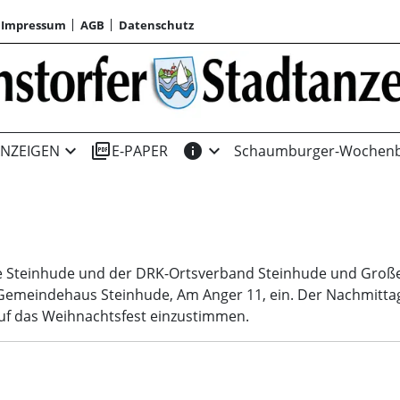
Impressum
AGB
Datenschutz
expand_more
picture_as_pdf
info
expand_more
NZEIGEN
E-PAPER
Schaumburger-Wochenb
de Steinhude und der DRK-Ortsverband Steinhude und Große
emeindehaus Steinhude, Am Anger 11, ein. Der Nachmittag 
uf das Weihnachtsfest einzustimmen.