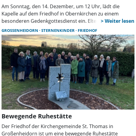
Am Sonntag, den 14. Dezember, um 12 Uhr, lädt die
Kapelle auf dem Friedhof in Obernkirchen zu einem
besonderen Gedenkgottesdienst ein. Eltern, die vor,
während oder nach der Geburt ein Kind verloren haben,
GROSSENHEIDORN
STERNENKINDER
FRIEDHOF
sowie ihre Familienangehörigen, sind herzlich
willkommen, um gemeinsam der Sternenkinder zu
gedenken.
Bewegende Ruhestätte
Der Friedhof der Kirchengemeinde St. Thomas in
Großenheidorn ist um eine bewegende Ruhestätte