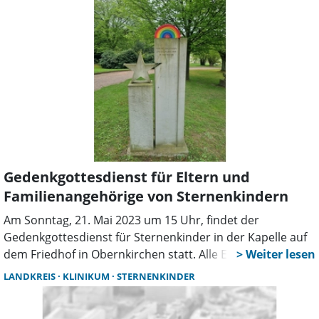
einen besonderen Ort der Trauer bietet. Ein Ort für
Menschen – Mütter, Väter, Großeltern und weitere
Angehörige – die um ihr „Sternenkind“ trauern.
Gedenkgottesdienst für Eltern und
Familienangehörige von Sternenkindern
Am Sonntag, 21. Mai 2023 um 15 Uhr, findet der
Gedenkgottesdienst für Sternenkinder in der Kapelle auf
dem Friedhof in Obernkirchen statt. Alle Eltern, die vor,
während oder nach der Geburt ein Kind verloren haben
LANDKREIS
KLINIKUM
STERNENKINDER
und ihre Familienangehörigen sind herzlich eingeladen zu
einer gemeinsamen Gedenkfeier für diese Sternenkinder.