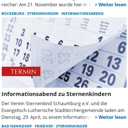
reicher: Am 21. November wurde hier in feierlichem
Rahmen eine neue Gedenkstätte für Sternenkinder
BÜCKEBURG
STERNENKINDER
INFORMATIONSABEND
eingeweiht. Der Einladung zu diesem Anlass folgten
zahlreiche Gäste, darunter Hebammen und
Vertreterinnen des Vereins „Sternenkind Schaumburg”.
Informationsabend zu Sternenkindern
Der Verein Sternenkind Schaumburg e.V. und die
Evangelisch-Lutherische Stadtkirchengemeinde laden am
Dienstag, 29. April, zu einem Informationsabend auf dem
Friedhof Scheier Straße ein. Ab 17:30 Uhr können
BAD NENNDORF
FRIEDHOF
STERNENKINDER