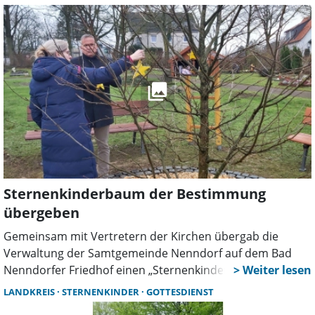
Betroffene, Interessierte und Fachleute, die sich mit dem
Thema auseinandersetzen wollen, in der Friedhofskapelle
mehr über das Thema „Sternenkinder“ erfahren. Der
Abend bietet nicht nur Informationen, sondern auch
Raum für Fragen und Austausch.
Sternenkinderbaum der Bestimmung
übergeben
Gemeinsam mit Vertretern der Kirchen übergab die
Verwaltung der Samtgemeinde Nenndorf auf dem Bad
Nenndorfer Friedhof einen „Sternenkinderbaum“ seiner
Bestimmung. Es ist ein Taschentuchbaum auf einem
LANDKREIS
STERNENKINDER
GOTTESDIENST
Rundbeet, in unmittelbarer Nähe der Kindergräber, der