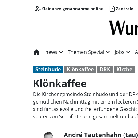
how_to_reg
contact_page
Kleinanzeigenannahme online
Zentrale
home
expand_more
expand_more
expand_more
news
Themen Spezial
Jobs
A
Steinhude
Klönkaffee
DRK
Kirche
Klönkaffee
Die Kirchengemeinde Steinhude und der DRK
gemütlichen Nachmittag mit einem leckeren 
sind fantasievolle und frei erfundene Gesch
später von Schriftstellern gesammelt und au
André Tautenhahn (tau)