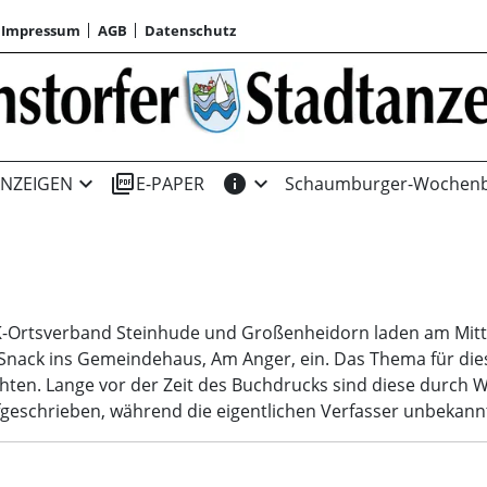
Impressum
AGB
Datenschutz
expand_more
picture_as_pdf
info
expand_more
NZEIGEN
E-PAPER
Schaumburger-Wochenb
-Ortsverband Steinhude und Großenheidorn laden am Mitt
Snack ins Gemeindehaus, Am Anger, ein. Das Thema für die
ichten. Lange vor der Zeit des Buchdrucks sind diese durc
fgeschrieben, während die eigentlichen Verfasser unbekannt