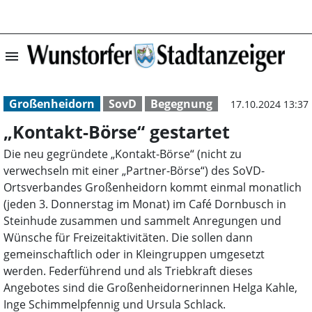
menu
„Kontakt-Börse“ 
Großenheidorn
SovD
Begegnung
17.10.2024 13:37
„Kontakt-Börse“ gestartet
Die neu gegründete „Kontakt-Börse“ (nicht zu
verwechseln mit einer „Partner-Börse“) des SoVD-
Ortsverbandes Großenheidorn kommt einmal monatlich
(jeden 3. Donnerstag im Monat) im Café Dornbusch in
Steinhude zusammen und sammelt Anregungen und
Wünsche für Freizeitaktivitäten. Die sollen dann
gemeinschaftlich oder in Kleingruppen umgesetzt
werden. Federführend und als Triebkraft dieses
Angebotes sind die Großenheidornerinnen Helga Kahle,
Inge Schimmelpfennig und Ursula Schlack.