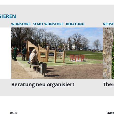
SIEREN
WUNSTORF
STADT WUNSTORF
BERATUNG
NEUS
Beratung neu organisiert
The
AGB
Dat