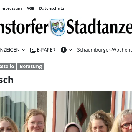
Impressum
AGB
Datenschutz
expand_more
picture_as_pdf
info
expand_more
NZEIGEN
E-PAPER
Schaumburger-Wochenb
stelle
Beratung
sch