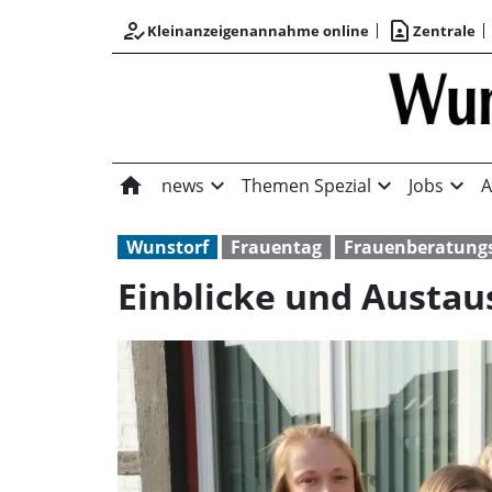
how_to_reg
contact_page
Kleinanzeigenannahme online
Zentrale
home
expand_more
expand_more
expand_more
news
Themen Spezial
Jobs
A
Wunstorf
Frauentag
Frauenberatungs
Einblicke und Austau