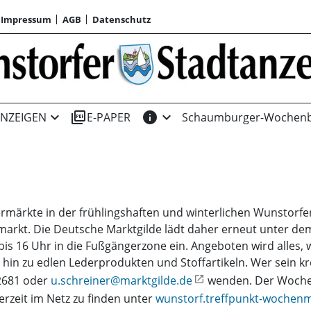
Impressum
AGB
Datenschutz
expand_more
picture_as_pdf
info
expand_more
NZEIGEN
E-PAPER
Schaumburger-Wochenb
märkte in der frühlingshaften und winterlichen Wunstorfer 
arkt. Die Deutsche Marktgilde lädt daher erneut unter d
bis 16 Uhr in die Fußgängerzone ein. Angeboten wird alles
hin zu edlen Lederprodukten und Stoffartikeln. Wer sein k
2681 oder
u.schreiner@marktgilde.de
wenden. Der Wochen
derzeit im Netz zu finden unter
wunstorf.treffpunkt-wochenm