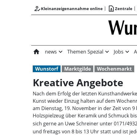
how_to_reg
contact_page
Kleinanzeigenannahme online
Zentrale
home
expand_more
expand_more
expand_more
news
Themen Spezial
Jobs
A
Wunstorf
Marktgilde
Wochenmarkt
Kreative Angebote
Nach dem Erfolg der letzten Kunsthandwerker
Kunst wieder Einzug halten auf dem Wochenm
am Dienstag, 19. November in der Zeit von 9 
Holzspielzeug über Keramik und Schmuck bis 
sich gerne an Uwe Schreiner unter 0171/493
und freitags von 8 bis 13 Uhr statt und ist je