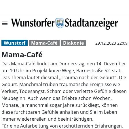
menu
Mama-Café | Wun
Wunstorf
Mama-Café
Diakonie
29.12.2023 22:09
Mama-Café
Das Mama-Café findet am Donnerstag, den 14. Dezember
um 10 Uhr im Projekt kurze Wege, Barnestraße 52, statt.
Das Thema lautet diesmal „Trauma nach der Geburt”. Die
Geburt. Manchmal trüben traumatische Ereignisse wie
Verlust, Todesangst, Scham oder verletzte Gefühle diesen
Neubeginn. Auch wenn das Erlebte schon Wochen,
Monate, ja manchmal sogar Jahre zurückliegt, können
diese furchtbaren Gefühle anhalten und Sie im Leben
immer wiederereilen und beeinträchtigen.
Für eine Aufarbeitung von erschütternden Erfahrungen,