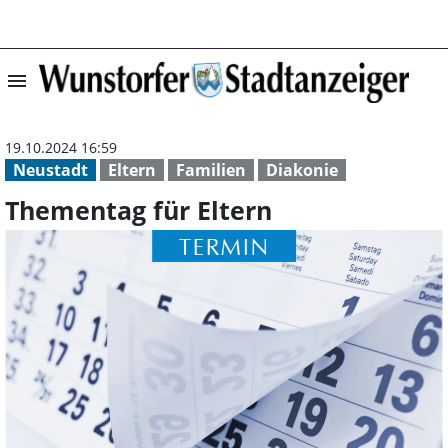
menu
Thementag für E
19.10.2024 16:59
Neustadt
Eltern
Familien
Diakonie
Thementag für Eltern