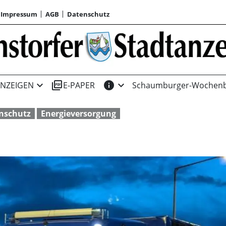
Impressum
AGB
Datenschutz
expand_more
picture_as_pdf
info
expand_more
NZEIGEN
E-PAPER
Schaumburger-Wochenb
nschutz
Energieversorgung