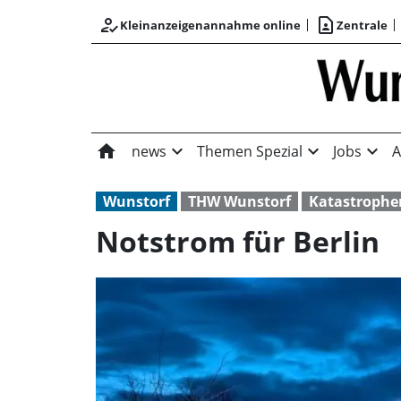
how_to_reg
contact_page
Kleinanzeigenannahme online
Zentrale
home
expand_more
expand_more
expand_more
news
Themen Spezial
Jobs
A
Wunstorf
THW Wunstorf
Katastrophe
Notstrom für Berlin