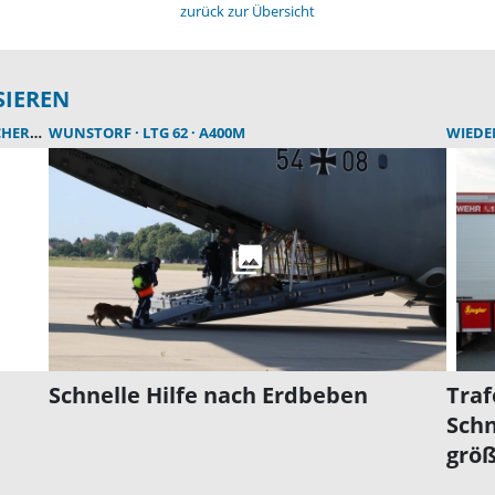
zurück zur Übersicht
SIEREN
RHEIT
WUNSTORF
ERSTE-HILFE
LTG 62
A400M
WIED
Schnelle Hilfe nach Erdbeben
Traf
Schn
größ