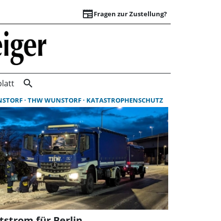
newspaper
Fragen zur Zustellung?
Suchergebnisse | 
search
latt
NSTORF
THW WUNSTORF
KATASTROPHENSCHUTZ
tstrom für Berlin