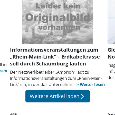
n.
ar
er
Informationsveranstaltungen zum
Gl
„Rhein-Main-Link“ – Erdkabeltrasse
No
soll durch Schaumburg laufen
l in
Ins
Inf
Der Netzwerkbetreiber „Amprion“ lädt zu
um
des
Informationsveranstaltungen zum „Rhein-Main-
Sch
Link“ ein, in der das Unternehmen Auskunft über
SW-
Str
den groben Trassenverlauf, technische
aut
Weitere Artikel laden
arrow_forward_ios
Ene
Hintergründe und die Baumaßnahmen der
ng
Gle
großen Gleichstromverbindung gibt. Einer dieser
d
füh
„Bürgerinfomärkte“ soll am Freitag, dem 12.
ben.
Inf
AGB
Dat