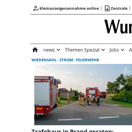
how_to_reg
contact_page
Kleinanzeigenannahme online
Zentrale
home
expand_more
expand_more
expand_more
news
Themen Spezial
Jobs
A
WIEDENSAHL
STROM
FEUERWEHR
Trafohaus in Brand geraten: