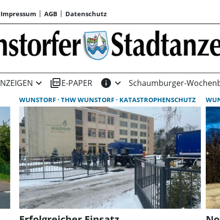
Impressum
AGB
Datenschutz
expand_more
picture_as_pdf
info
expand_more
NZEIGEN
E-PAPER
Schaumburger-Wochenb
WUNSTORF
THW WUNSTORF
KATASTROPHENSCHUTZ
WU
Erfolgreicher Einsatz
No