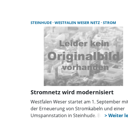
Netzersatzanlage die Notstromversorgung in
Steglitz-Zehlendorf. Auch Notrufstellen und
Wärmestuben wurden eingerichtet.
STEINHUDE
WESTFALEN WESER NETZ
STROM
Stromnetz wird modernisiert
Westfalen Weser startet am 1. September mi
der Erneuerung von Stromkabeln und einer
Umspannstation in Steinhude. Bis Ende
November kommt es zu Einschränkungen im