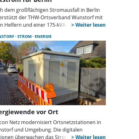
h dem großflächigen Stromausfall in Berlin
erstützt der THW-Ortsverband Wunstorf mit
n Helfern und einer 175-kVA-
zersatzanlage die Notstromversorgung in
NSTORF
STROM
ENERGIE
glitz-Zehlendorf. Auch Notrufstellen und
mestuben wurden eingerichtet.
ergiewende vor Ort
con Netz modernisiert Ortsnetzstationen in
storf und Umgebung. Die digitalen
tionen überwachen das Stromnetz in Echtzeit,