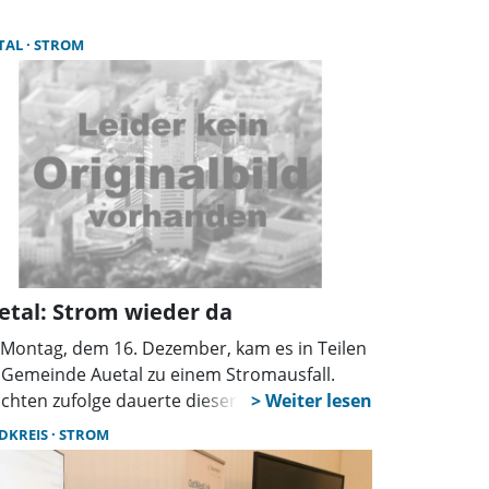
eine und Veranstalter. Um künftige
anstaltungen besser ausstatten zu können,
TAL
STROM
 der Ortsrat Klein Heidorn die Einrichtung
es festen Stromanschlusses beantragt.
ausschuss und Verwaltungsausschuss
en dem Vorhaben nun zugestimmt.
etal: Strom wieder da
Montag, dem 16. Dezember, kam es in Teilen
 Gemeinde Auetal zu einem Stromausfall.
ichten zufolge dauerte dieser zwischen 15
 20 Minuten. Die genaue Ursache des
DKREIS
STROM
falls ist bislang noch nicht bekannt.