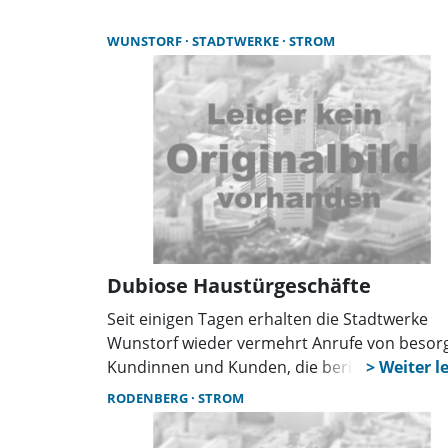
Anliegerverkehr und möglichen
Stromunterbrechungen – diese werden
WUNSTORF
STADTWERKE
STROM
rechtzeitig angekündigt.
Dubiose Haustürgeschäfte
Seit einigen Tagen erhalten die Stadtwerke
Wunstorf wieder vermehrt Anrufe von besor
Kundinnen und Kunden, die berichten, dass
ihnen an der Haustür neue Energieliefervert
RODENBERG
STROM
angeboten wurden. Dabei werden beispielsw
Stromliefervertragsdaten und Zählernumme