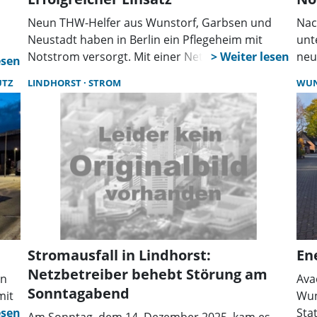
Neun THW-Helfer aus Wunstorf, Garbsen und
Nac
Neustadt haben in Berlin ein Pflegeheim mit
unt
Notstrom versorgt. Mit einer Netzersatzanlage
neu
und 130 Metern Kabel stellten sie die
Net
UTZ
LINDHORST
STROM
WU
Energieversorgung sicher. Nach über einer
Ste
Woche endete der Einsatz mit 1.000 geleisteten
Wär
Stunden.
Stromausfall in Lindhorst:
En
Netzbetreiber behebt Störung am
in
Ava
Sonntagabend
mit
Wun
Sta