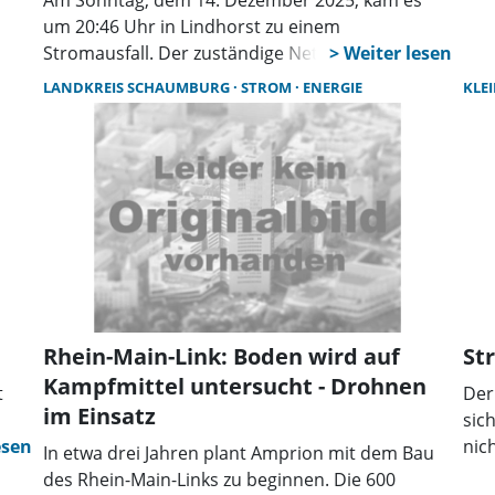
Am Sonntag, dem 14. Dezember 2025, kam es
erh
um 20:46 Uhr in Lindhorst zu einem
erl
Stromausfall. Der zuständige Netzbetreiber
Ener
konnte die Störung bis etwa 21:30 Uhr beheben.
LANDKREIS SCHAUMBURG
STROM
ENERGIE
KLE
Ene
Die genaue Ursache ist der Redaktion bislang
noch nicht bekannt.
Rhein-Main-Link: Boden wird auf
St
Kampfmittel untersucht - Drohnen
t
Der
im Einsatz
sic
nic
In etwa drei Jahren plant Amprion mit dem Bau
Ein
des Rhein-Main-Links zu beginnen. Die 600