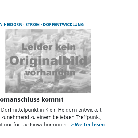
öhen die Versorgungssicherheit und
eichtern die Integration erneuerbarer
gien. So wird das Netz fit für die
IN HEIDORN
STROM
DORFENTWICKLUNG
rgiewende.
romanschluss kommt
 Dorfmittelpunkt in Klein Heidorn entwickelt
h zunehmend zu einem beliebten Treffpunkt,
ht nur für die Einwohnerinnen und
wohner, sondern auch für ortsansässige