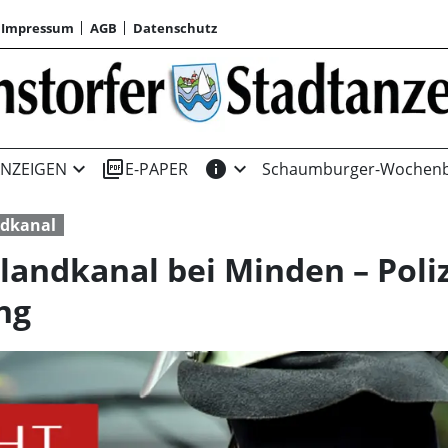
Impressum
AGB
Datenschutz
expand_more
picture_as_pdf
info
expand_more
NZEIGEN
E-PAPER
Schaumburger-Wochenb
ndkanal
landkanal bei Minden – Poli
ng