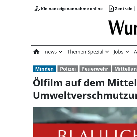
how_to_reg
contact_page
Kleinanzeigenannahme online
Zentrale
home
expand_more
expand_more
expand_more
news
Themen Spezial
Jobs
A
Minden
Polizei
Feuerwehr
Mittella
Ölfilm auf dem Mittel
Umweltverschmutzu