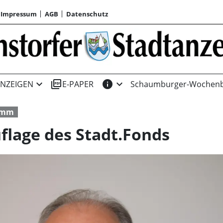
Impressum
AGB
Datenschutz
expand_more
picture_as_pdf
info
expand_more
NZEIGEN
E-PAPER
Schaumburger-Wochenb
amm
flage des Stadt.Fonds