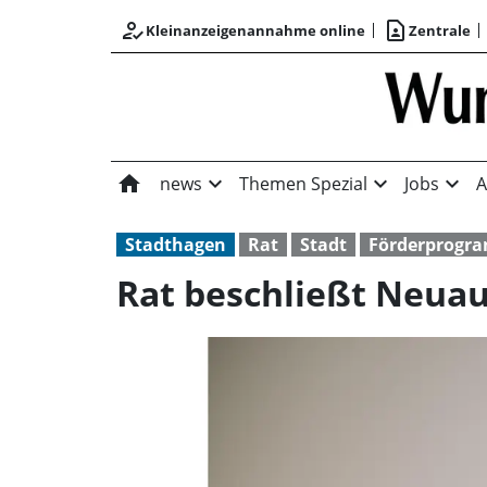
how_to_reg
contact_page
Kleinanzeigenannahme online
Zentrale
home
expand_more
expand_more
expand_more
news
Themen Spezial
Jobs
A
Stadthagen
Rat
Stadt
Förderprogr
Rat beschließt Neuau