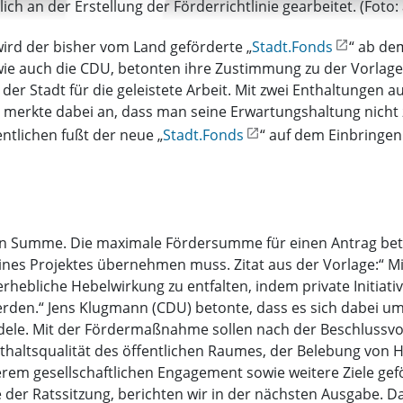
ch an der Erstellung der Förderrichtlinie gearbeitet. (Foto:
rd der bisher vom Land geförderte „
Stadt.Fonds
“ ab de
 wie auch die CDU, betonten ihre Zustimmung zu der Vorlage
er Stadt für die geleistete Arbeit. Mit zwei Enthaltungen 
 merkte dabei an, dass man seine Erwartungshaltung nicht 
ntlichen fußt der neue „
Stadt.Fonds
“ auf dem Einbringen 
lben Summe. Die maximale Fördersumme für einen Antrag beträ
es Projektes übernehmen muss. Zitat aus der Vorlage:“ Mit 
hebliche Hebelwirkung zu entfalten, indem private Initiative
den.“ Jens Klugmann (CDU) betonte, dass es sich dabei um
andele. Mit der Fördermaßnahme sollen nach der Beschlus
nthaltsqualität des öffentlichen Raumes, der Belebung von
rem gesellschaftlichen Engagement sowie weitere Ziele gefö
der Ratssitzung, berichten wir in der nächsten Ausgabe. D