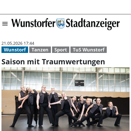
menu
Saison mit Trau
21.05.2026 17:44
Wunstorf
Tanzen
Sport
TuS Wunstorf
Saison mit Traumwertungen