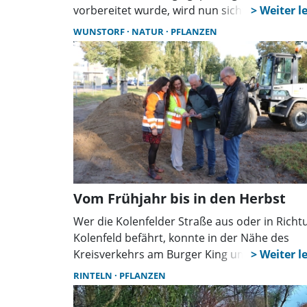
vorbereitet wurde, wird nun sichtbar: Vom 29
April bis zum 18. Oktober 2026 wird die Stadt
WUNSTORF
NATUR
PFLANZEN
Gastgeberin der niedersächsischen
Landesgartenschau sein – und damit für 173
Tage zu einem Ort, an dem Veranstaltungen,
Begegnungen, Gartenideen und neue
Lieblingsplätze zusammenkommen.
Vom Frühjahr bis in den Herbst
Wer die Kolenfelder Straße aus oder in Richt
Kolenfeld befährt, konnte in der Nähe des
Kreisverkehrs am Burger King umfangreiche
Erdarbeiten verfolgen. Die Stadt will einen
RINTELN
PFLANZEN
Hingucker auf einer eigenen Fläche von rund
2.000 Quadratmetern schaffen.