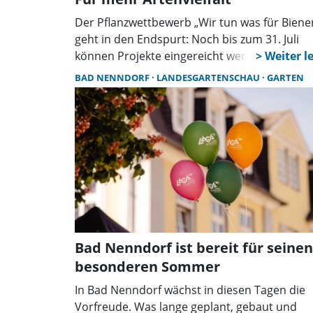
Der Pflanzwettbewerb „Wir tun was für Biene
geht in den Endspurt: Noch bis zum 31. Juli
können Projekte eingereicht werden. Die Sta
ruft dazu auf, auch kurzfristig Flächen natur
BAD NENNDORF
LANDESGARTENSCHAU
GARTEN
zu gestalten, denn schon kleine Maßnahmen
helfen der Artenvielfalt.
Bad Nenndorf ist bereit für seinen
besonderen Sommer
In Bad Nenndorf wächst in diesen Tagen die
Vorfreude. Was lange geplant, gebaut und