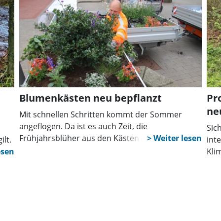
mehrjährige Blumensamen ausgesät.
Ver
Tei
an 
Vor
Bea
vor
Eur
wer
Blumenkästen neu bepflanzt
Pr
ent
ne
Mit schnellen Schritten kommt der Sommer
Sta
angeflogen. Da ist es auch Zeit, die
Sic
Hag
Frühjahrsblüher aus den Kästen in der
ilt.
int
Innenstadt gegen bunte Sommerblumen
Kli
auszutauschen.
eng
.
„Fu
ten
ein
gel
Kon
lte
auf