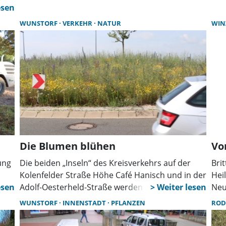
aufgerufen, mit naturnahen Pflanzaktionen
Tre
.
Lebensräume für Wildbienen und andere
Ent
WUNSTORF
VERKEHR
NATUR
WIN
Insekten zu schaffen.
Was
mas
Die Blumen blühen
Vo
ung
Die beiden „Inseln“ des Kreisverkehrs auf der
Bri
Kolenfelder Straße Höhe Café Hanisch und in der
Hei
Adolf-Oesterheld-Straße werden jedem
Neu
Verkehrsteilnehmer vermutlich positiv auffallen.
Leb
WUNSTORF
INNENSTADT
PFLANZEN
ROD
Von den Mitarbeitenden städtischen
Run
Baubetriebshofes wurden im vergangenen dort
Ges