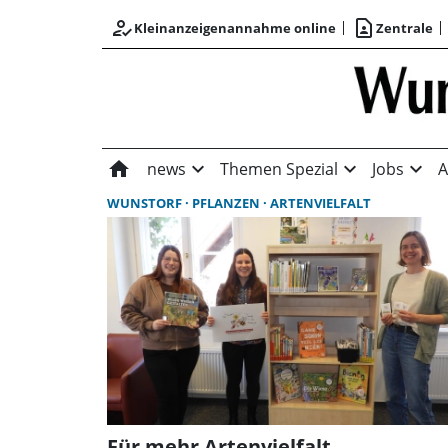
how_to_reg
contact_page
Kleinanzeigenannahme online
Zentrale
home
expand_more
expand_more
expand_more
news
Themen Spezial
Jobs
A
WUNSTORF
PFLANZEN
ARTENVIELFALT
Für mehr Artenvielfalt