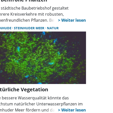
 städtische Baubetriebshof gestaltet
rere Kreisverkehre mit robusten,
nenfreundlichen Pflanzen. Besonders am
rger King“-Kreisel fallen Zierlauch und
INHUDE
STEINHUDER MEER
NATUR
zenminze ins Auge. Die mehrjährigen
ächse überzeugen durch Farbe,
erstandskraft und geringe Pflege.
türliche Vegetation
e bessere Wasserqualität könnte das
hstum natürlicher Unterwasserpflanzen im
inhuder Meer fördern und damit die