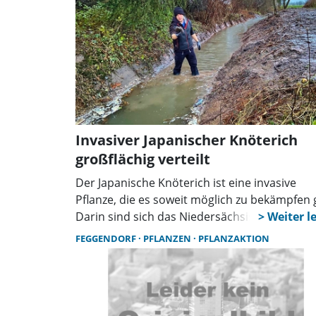
Invasiver Japanischer Knöterich
großflächig verteilt
Der Japanische Knöterich ist eine invasive
Pflanze, die es soweit möglich zu bekämpfen g
Darin sind sich das Niedersächsische
Umweltministerium und die
FEGGENDORF
PFLANZEN
PFLANZAKTION
Landwirtschaftskammer Niedersachsen einig
Besonders in hochwassergefährdeten Gebie
sorgt der Knöterich durch seine starken Stän
für eine verminderte Abflussdynamik und sol