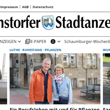
Impressum
AGB
Datenschutz
expand_more
picture_as_pdf
info
expand_more
NZEIGEN
E-PAPER
Schaumburger-Wochenb
LUTHE
RUHESTAND
PFLANZEN
WU
Ein Berufsleben mit und für Pflanzen
Fa