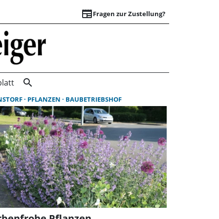
newspaper
Fragen zur Zustellung?
Suchergebnisse | 
search
latt
NSTORF
PFLANZEN
BAUBETRIEBSHOF
rbenfrohe Pflanzen