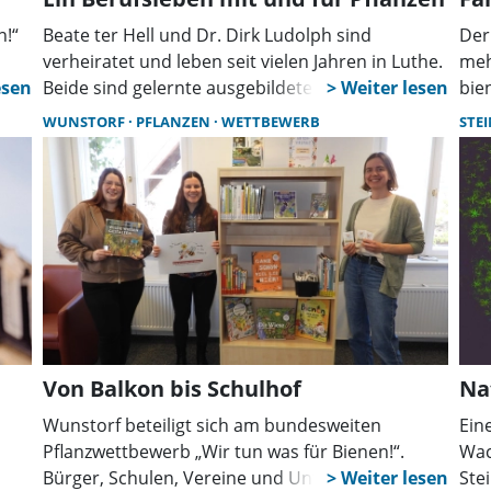
n!“
Beate ter Hell und Dr. Dirk Ludolph sind
Der
verheiratet und leben seit vielen Jahren in Luthe.
meh
dt
Beide sind gelernte ausgebildete
bie
nah
Zierpflanzengärtner und waren im
„Bu
WUNSTORF
PFLANZEN
WETTBEWERB
STE
Versuchswesen des Zierpflanzenanbaus an der
Kat
Landwirtschaftskammer Niedersachsen und am
Gew
Standort Lehr- und Versuchsanstalt in
Wid
Hannover-Ahlem tätig. Seit April dieses Jahres
wechselten sie in den Ruhestand.
Von Balkon bis Schulhof
Na
Wunstorf beteiligt sich am bundesweiten
Ein
Pflanzwettbewerb „Wir tun was für Bienen!“.
Wac
Bürger, Schulen, Vereine und Unternehmen sind
Ste