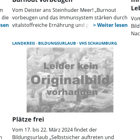
Le
am
Vom Deister ans Steinhuder Meer! „Burnout
 die
vorbeugen und das Immunsystem stärken durch
Vom 
 und
vitalstoffreiche Ernährung und gezieltes
Bild
n
Stressmanagement!“ – das ist das Motto des
Nac
Bildungsangebots vom Kneipp-Verein
mit
LANDKREIS
BILDUNGSURLAUB
VHS SCHAUMBURG
Wennigsen/Gehrden.
Gre
des
Plätze frei
Vom 17. bis 22. März 2024 findet der
n
Bildungsurlaub „Selbstsicher auftreten und