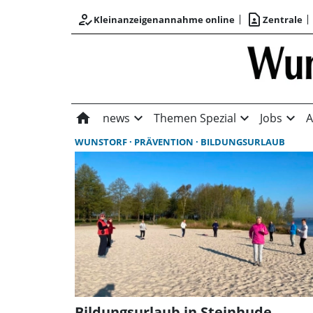
how_to_reg
contact_page
Kleinanzeigenannahme online
Zentrale
home
expand_more
expand_more
expand_more
news
Themen Spezial
Jobs
A
WUNSTORF
PRÄVENTION
BILDUNGSURLAUB
Bildungsurlaub in Steinhude