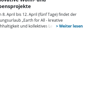
bensprojekte
8. April bis 12. April (fünf Tage) findet der
ungsurlaub „Earth for All - kreative
hhaltigkeit und kollektives Lernen“ in Berlin
 Regina Ulwer statt. 50 Jahre nach „Die
nzen des Wachstums” heißt der neue Bericht
 Club of Rome „Earth for All”.