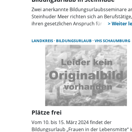
Zwei anerkannte Bildungsurlaubsseminare 
Steinhuder Meer richten sich an Berufstätige,
ihren gesetzlichen Anspruch für Gesundheit
Prävention nutzen möchten. Im Fokus stehe
Intervallfasten, Vitalkost, Bewegung und
LANDKREIS
BILDUNGSURLAUB
VHS SCHAUMBURG
Entspannung in naturnaher Umgebung.
Plätze frei
Vom 10. bis 15. März 2024 findet der
Bildungsurlaub „Frauen in der Lebensmitte“ i