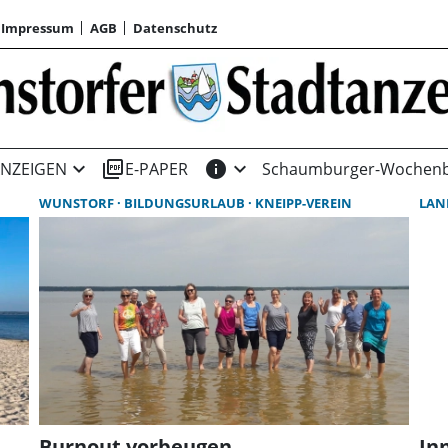
Impressum
AGB
Datenschutz
expand_more
picture_as_pdf
info
expand_more
NZEIGEN
E-PAPER
Schaumburger-Wochenb
WUNSTORF
BILDUNGSURLAUB
KNEIPP-VEREIN
LAN
Burnout vorbeugen
In