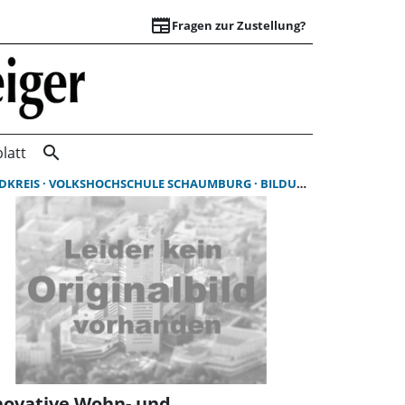
newspaper
Fragen zur Zustellung?
Suchergebnisse | 
search
latt
DKREIS
VOLKSHOCHSCHULE SCHAUMBURG
BILDUNGSURLAUB
novative Wohn- und