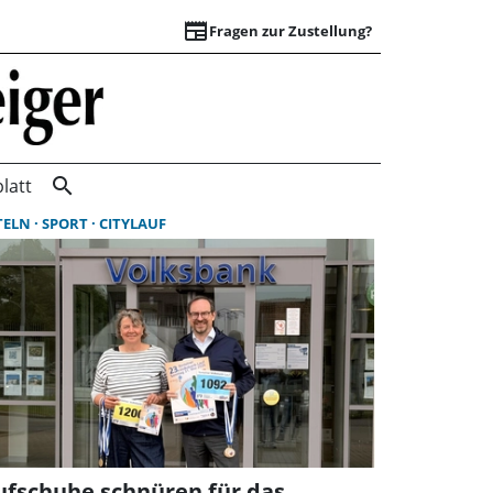
newspaper
Fragen zur Zustellung?
Suchergebnisse | 
search
latt
TELN
ITYLAUF
SPORT
CITYLAUF
ufschuhe schnüren für das