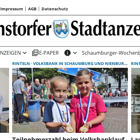
Impressum
AGB
Datenschutz
expand_more
picture_as_pdf
info
expand_more
NZEIGEN
E-PAPER
Schaumburger-Wochenb
RINTELN
VOLKSBANK IN SCHAUMBURG UND NIENBURG EG
RIN
C
Teilnehmerzahl beim Volksbanklauf
La