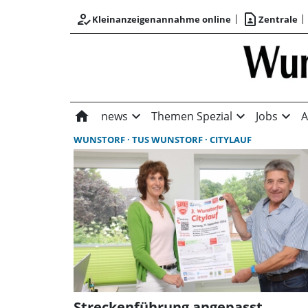
how_to_reg
contact_page
Kleinanzeigenannahme online
Zentrale
home
expand_more
expand_more
expand_more
news
Themen Spezial
Jobs
A
WUNSTORF
TUS WUNSTORF
CITYLAUF
Streckenführung angepasst