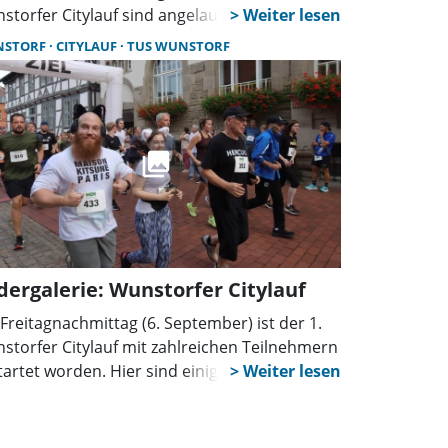
storfer Citylauf sind angelaufen und das
eldeportal auf der Internetseite des TuS
NSTORF
CITYLAUF
TUS WUNSTORF
storf ist geöffnet.
ldergalerie: Wunstorfer Citylauf
Freitagnachmittag (6. September) ist der 1.
storfer Citylauf mit zahlreichen Teilnehmern
tartet worden. Hier sind einige Bilder zum
t. Ein Bericht folgt.