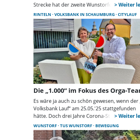
Strecke hat der zweite Wunstorfer Citylauf a
Samstag (13. September) die Innenstadt in
RINTELN
VOLKSBANK IN SCHAUMBURG
CITYLAUF
Bewegung versetzt. Der veranstaltende TuS
Wunstorf zeigte sich hochzufrieden.
Die „1.000“ im Fokus des Orga-Te
Es wäre ja auch zu schön gewesen, wenn der 
Volksbank Lauf“ am 25.05.'25 stattgefunden
hätte. Doch drei Jahre Corona-Stillstand
machten einen Strich durch die schöne
WUNSTORF
TUS WUNSTORF
BEWEGUNG
Rechnung. Doch jetzt startet er wieder: Noch
zum 20. Mai können sich Sportbegeisterte z