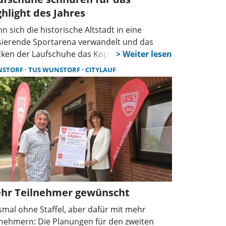
ghlight des Jahres
n sich die historische Altstadt in eine
sierende Sportarena verwandelt und das
cken der Laufschuhe das Kopfsteinpflaster
bert, dann ist es wieder so weit: Am Sonntag,
NSTORF
TUS WUNSTORF
CITYLAUF
Mai, fällt der Startschuss für den 23. Rintelner
ksbanklauf. Die Vereinigte Turnerschaft (VT)
teln lädt Läuferinnen und Läufer aller
rsklassen ein, Teil dieses sportlichen
ditionsevents zu werden.
hr Teilnehmer gewünscht
smal ohne Staffel, aber dafür mit mehr
lnehmern: Die Planungen für den zweiten