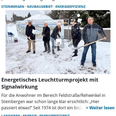
STEINBERGEN
NEUBAUGEBIET
ENERGIEEFFIZIENZ
Energetisches Leuchtturmprojekt mit
Signalwirkung
Für die Anwohner im Bereich Feldstraße/Rehwinkel in
Steinbergen war schon lange klar ersichtlich: „Hier
passiert etwas!“ Seit 1974 ist dort ein bislang nur mit zwei
Häusern bebautes Baugebiet vorhanden, doch erst jetzt,
LANDKREIS
ENERGIE
ENERGIEEFFIZIENZ