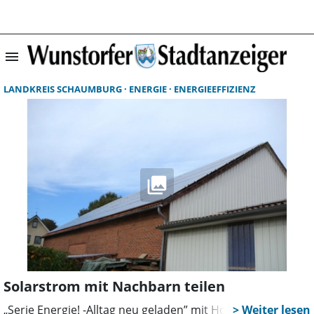
menu
Suchergebnisse 
LANDKREIS SCHAUMBURG
ENERGIE
ENERGIEEFFIZIENZ
Solarstrom mit Nachbarn teilen
„Serie Energie! -Alltag neu geladen” mit Horst Roch