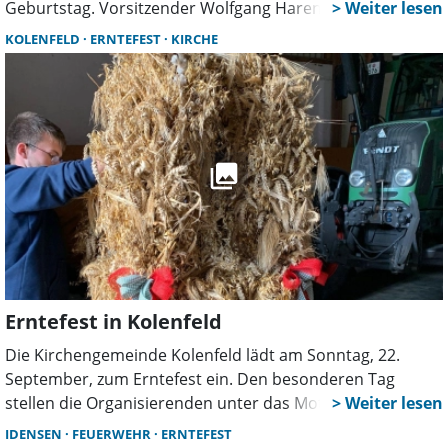
Geburtstag. Vorsitzender Wolfgang Harenberg zog ein
positives Fazit:
„Es waren drei geile Tage.”
KOLENFELD
ERNTEFEST
KIRCHE
Erntefest in Kolenfeld
Die Kirchengemeinde Kolenfeld lädt am Sonntag, 22.
September, zum Erntefest ein. Den besonderen Tag
stellen die Organisierenden unter das Motto „Himmel und
Erde“. Es gibt ein buntes Programm für Jung und Alt.
IDENSEN
FEUERWEHR
ERNTEFEST