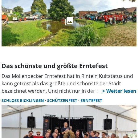
Das schönste und größte Erntefest
Das Möllenbecker Erntefest hat in Rinteln Kultstatus und
kann getrost als das größte und schönste der Stadt
bezeichnet werden. Und nicht nur in der Stadt, sondern
auch im weiten Umkreis hat das Fest Anziehungswirkung,
SCHLOSS RICKLINGEN
SCHÜTZENFEST
ERNTEFEST
denn das Programm (gestern bereits mit einer Ernteparty
im Festzelt auf dem Sportplatz gestartet) hat es in sich.
Am heutigen Samstag startet um 21 Uhr die Band
„Stillalive“ im Festzelt und am morgigen Erntefest-Sonntag
geht es schon um 10 Uhr los mit einem Gottesdienst, den