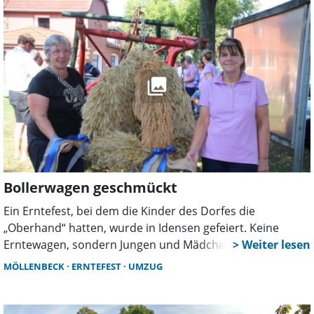
Bollerwagen geschmückt
Ein Erntefest, bei dem die Kinder des Dorfes die
„Oberhand“ hatten, wurde in Idensen gefeiert. Keine
Erntewagen, sondern Jungen und Mädchen, die ihr
Fahrrad, ihre Bollerwagen, Aufsitztrecker oder andere
MÖLLENBECK
ERNTEFEST
UMZUG
Utensilien schmückten, machten mit Eltern oder
Großeltern beim Festumzug mit.