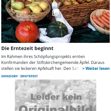
Die Erntezeit beginnt
Im Rahmen ihres Schöpfungsprojekts ernten
Konfirmanden der Stiftskirchengemeinde Äpfel. Daraus
stellen sie leckeren Apfelsaft her. Den Saft geben sie am
Erntedankgottesdienst gegen Spende an die
OHNDORF
ERNTEFEST
Gottesdienstbesucher ab.