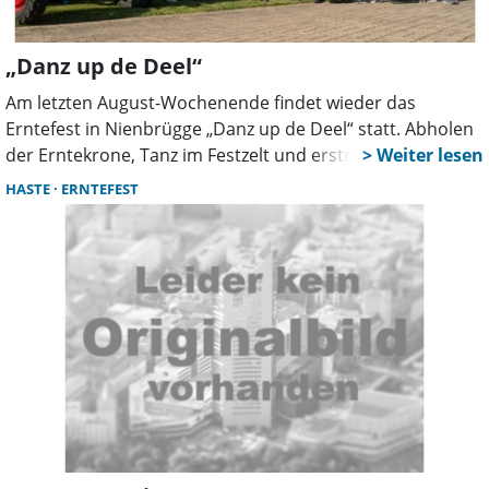
„Danz up de Deel“
Am letzten August-Wochenende findet wieder das
Erntefest in Nienbrügge „Danz up de Deel“ statt. Abholen
der Erntekrone, Tanz im Festzelt und erstmals auch eine
Kinderdisco stehen dabei auf dem Programm.
HASTE
ERNTEFEST