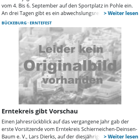
vom 4. Bis 6. September auf den Sportplatz in Pohle ein.
An drei Tagen gibt es ein abwechslungsreiches Programm
mit Tradition, Musik und vielen schönen Stunden in
BÜCKEBURG
ERNTEFEST
geselliger Runde.
Erntekreis gibt Vorschau
Einen Jahresrückblick auf das vergangene Jahr gab der
erste Vorsitzende vom Erntekreis Schierneichen-Deinsen-
Baum e. V., Lars Dierks, auf der diesjährigen