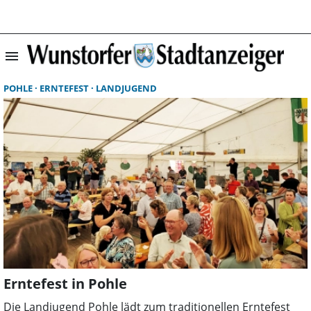
menu
Suchergebnisse 
POHLE
ERNTEFEST
LANDJUGEND
Erntefest in Pohle
Die Landjugend Pohle lädt zum traditionellen Erntefest