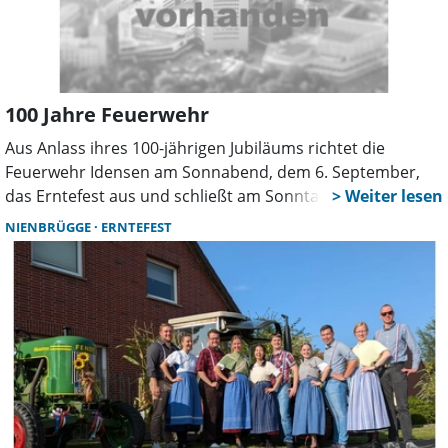
100 Jahre Feuerwehr
Aus Anlass ihres 100-jährigen Jubiläums richtet die
Feuerwehr Idensen am Sonnabend, dem 6. September,
das Erntefest aus und schließt am Sonntag, dem 7.
September, mit einem Festakt in der Mehrzweckhalle ihr
NIENBRÜGGE
ERNTEFEST
Jubiläumsjahr ab. Damit es etwas zu ernten gibt, haben
die Kameradinnen und Kameraden der Feuerwehr wieder
ein Kartoffelfeld am Ende der Straße „Grafforst“ bestellt.
Dahin geht es von der Mehrzweckhalle aus am
Sonnabend um 14 Uhr. Die Kinder werden gebeten,
Bollerwagen und natürlich eine Schaufel mitzubringen.