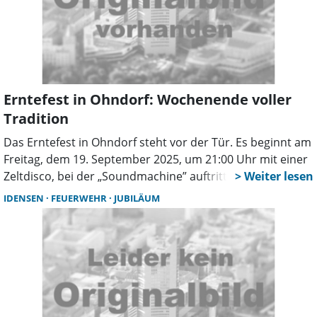
Erntefest in Ohndorf: Wochenende voller
Tradition
Das Erntefest in Ohndorf steht vor der Tür. Es beginnt am
Freitag, dem 19. September 2025, um 21:00 Uhr mit einer
Zeltdisco, bei der „Soundmachine” auftritt. Am Samstag,
dem 20. September, wird die Erntekrone abgeholt. Dieses
IDENSEN
FEUERWEHR
JUBILÄUM
Ereignis wird von der Musik der Schlingborner
Musikanten begleitet und auch die Kinder sind beim
Schmücken der Wagen beteiligt. Auf dem Hof erwartet die
Besucher ein vielfältiges Programm, einschließlich
Auftritten der Trachtengruppen. Der Abend klingt ab
21:00 Uhr mit einer Zeltparty aus, bei der die Band
„Jetlags” für Stimmung sorgt.