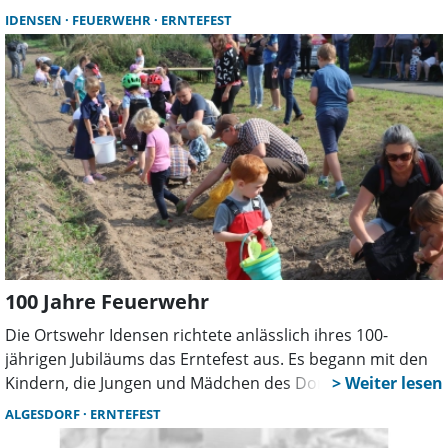
Jahreshauptversammlung. In besonderem Maße wurden
IDENSEN
FEUERWEHR
ERNTEFEST
Osterfeuer und Erntefest als traditionelle
Veranstaltungen von den Verantwortlichen als voller
Erfolg des letzten Jahres bezeichnet. Durch gute
Besucherzahlen zeigte sich die starke Verwurzelung des
Vereins in der Gemeinde. Der Vorstand dankte allen
Helferinnen und Helfern für ihr großes Engagement.
100 Jahre Feuerwehr
Die Ortswehr Idensen richtete anlässlich ihres 100-
jährigen Jubiläums das Erntefest aus. Es begann mit den
Kindern, die Jungen und Mädchen des Dorfes standen
dabei im Mittelpunkt.
ALGESDORF
ERNTEFEST