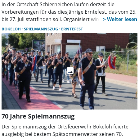
In der Ortschaft Schierneichen laufen derzeit die
Vorbereitungen für das diesjährige Erntefest, das vom 25.
bis 27. Juli stattfinden soll. Organisiert wird die
Veranstaltung in bewährter Weise von örtlichen Vereinen
BOKELOH
SPIELMANNSZUG
ERNTEFEST
und Ehrenamtlichen, die auch in diesem Jahr einige
Neuerungen zum Ablauf angekündigt haben.
70 Jahre Spielmannszug
Der Spielmannszug der Ortsfeuerwehr Bokeloh feierte
ausgiebig bei bestem Spätsommerwetter seinen 70.