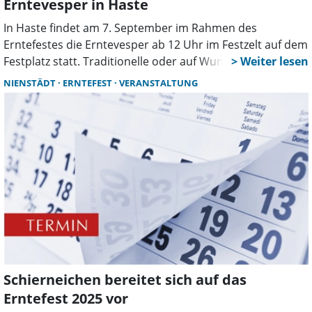
Erntevesper in Haste
In Haste findet am 7. September im Rahmen des
Erntefestes die Erntevesper ab 12 Uhr im Festzelt auf dem
Festplatz statt. Traditionelle oder auf Wunsch
vegetarische Vesper-Teller können in der Flora Apotheke
NIENSTÄDT
ERNTEFEST
VERANSTALTUNG
in Haste gekauft werden. Bei der Vesper werden die
Gewinner des Dorfgemeinschaftspokals und vom Boule
Turnier bekanntgegeben, im Anschluss tritt die
Kindertanzgruppe auf und das Kinderfest beginnt. Ab
14:30 wird die Kaffeetafel eröffnet.
Schierneichen bereitet sich auf das
Erntefest 2025 vor