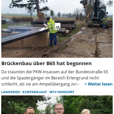
Brückenbau über B65 hat begonnen
Da staunten die PKW-Insassen auf der Bundesstraße 65
und die Spaziergänger im Bereich Erlengrund nicht
schlecht, als sie am Ampelübergang zwischen den
Kurparkbereichen zur Querung der B65 helle Blitze sahen,
LANDKREIS
KURPARKLAUF
MTV OHNDORF
die vom trüben Wetter ablenkten. Es waren keine
natürlichen Blitze und Lichter, sondern sie wurden durch
Schweißer ausgelöst, die große, gewellte Spundwände für