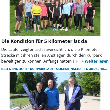
Die Kondition für 5 Kilometer ist da
Die Läufer zeigten sich zuversichtlich, die 5-Kilometer-
Strecke mit ihren steilen Anstiegen durch den Kurpark
bewältigen zu können. Anfangs hätten sie diese
Leistungssteigerung nicht erwartet, nun würden sie sich
BAD NENNDORF
KURPARKLAUF
SKIGEMEINSCHAFT NORDSCHAUMBURG
jedoch in der Verfassung sehen, die Herausforderung zu
bewältigen, so der Tenor.