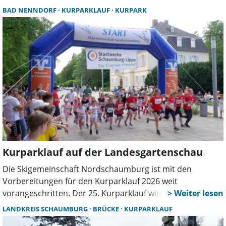
Anfänger mit wenig Sporterfahrung und
BAD NENNDORF
KURPARKLAUF
KURPARK
Wiedereinsteiger.
Kurparklauf auf der Landesgartenschau
Die Skigemeinschaft Nordschaumburg ist mit den
Vorbereitungen für den Kurparklauf 2026 weit
vorangeschritten. Der 25. Kurparklauf wird am
Sonnabend, dem 13. Juni, auf der Landesgartenschau
LANDKREIS SCHAUMBURG
BRÜCKE
KURPARKLAUF
stattfinden.