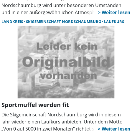
Nordschaumburg wird unter besonderen Umständen
und in einer außergewöhnlichen Atmosphäre stattfinden.
Ermutigung und Beifall werden die Läufer bei der
LANDKREIS
SKIGEMEINSCHAFT NORDSCHAUMBURG
LAUFKURS
Veranstaltung am 13. Juni von den Besuchern der
Landesgartenschau erhalten.
Sportmuffel werden fit
Die Skigemeinschaft Nordschaumburg wird in diesem
Jahr wieder einen Laufkurs anbieten. Unter dem Motto
„Von 0 auf 5000 in zwei Monaten“ richtet sich dieser an