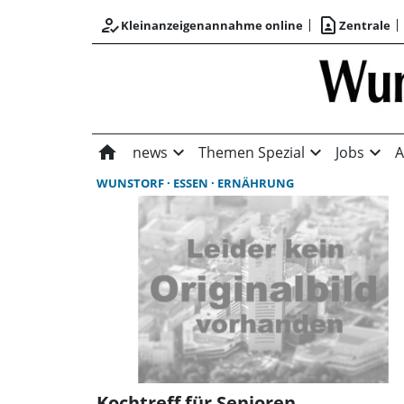
how_to_reg
contact_page
Kleinanzeigenannahme online
Zentrale
home
expand_more
expand_more
expand_more
news
Themen Spezial
Jobs
A
WUNSTORF
ESSEN
ERNÄHRUNG
Kochtreff für Senioren