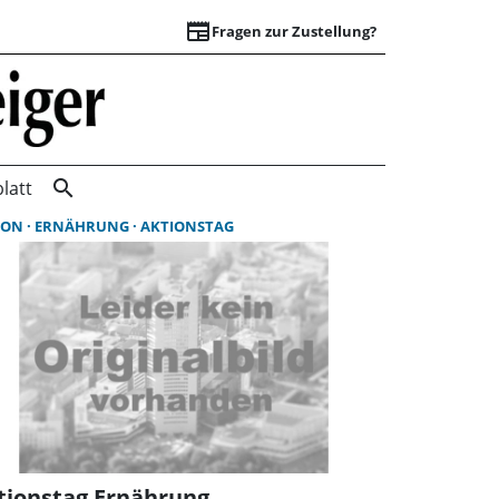
newspaper
Fragen zur Zustellung?
Suchergebnisse | 
search
latt
ION
ERNÄHRUNG
AKTIONSTAG
tionstag Ernährung