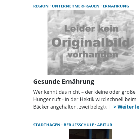
Schülerinnen und Schüler in die bevorstehe
REGION
UNTERNEHMERFRAUEN
ERNÄHRUNG
Ferien, nachdem sie einen Tag voller Aktivitä
und Informationen zu diesem wichtigen The
erlebt hatten.
Gesunde Ernährung
Wer kennt das nicht – der kleine oder große
Hunger ruft - in der Hektik wird schnell beim
Bäcker angehalten, zwei belegte Brötchen od
ein Schokoriegel gekauft, ab zur Arbeit. Was i
die gesunde Alternative zum schnellen Essen
STADTHAGEN
BERUFSSCHULE
ABITUR
und wie funktioniert trotz Zeitdruck eine
gesunde Ernährung am Arbeitsplatz, das sin