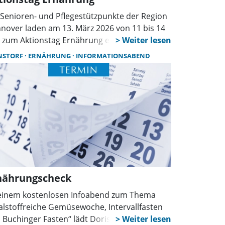
 Senioren- und Pflegestützpunkte der Region
nover laden am 13. März 2026 von 11 bis 14
 zum Aktionstag Ernährung ein. Anbieter von
tagsverpflegung können ihre Angebote
NSTORF
ERNÄHRUNG
INFORMATIONSABEND
stellen und Kostproben anbieten. Anmeldung
15. Januar.
nährungscheck
einem kostenlosen Infoabend zum Thema
talstoffreiche Gemüsewoche, Intervallfasten
 Buchinger Fasten“ lädt Doris Frantzheld am