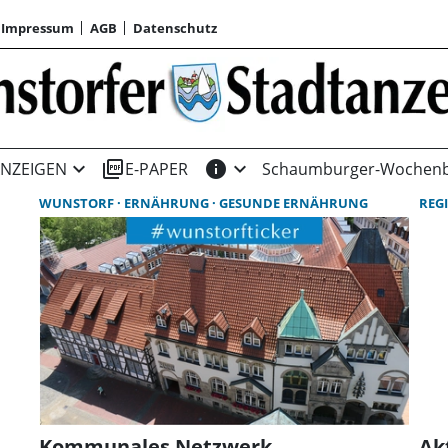
Impressum
AGB
Datenschutz
expand_more
picture_as_pdf
info
expand_more
NZEIGEN
E-PAPER
Schaumburger-Wochenb
WUNSTORF
ERNÄHRUNG
GESUNDE ERNÄHRUNG
REG
Kommunales Netzwerk
Ak