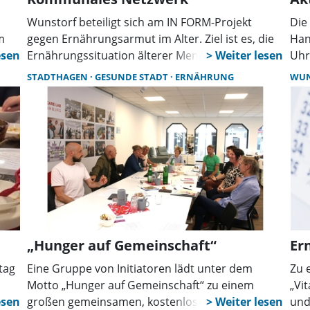
Wunstorf beteiligt sich am IN FORM-Projekt
Die
m
gegen Ernährungsarmut im Alter. Ziel ist es, die
Han
Ernährungssituation älterer Menschen zu
Uhr
n
verbessern. Am 3. Februar um 14 Uhr startet das
Mit
STADTHAGEN
GESUNDE STADT
ERNÄHRUNG
WU
ssen
erste Netzwerktreffen in der
vor
Seniorenbegegnungsstätte. Interessierte sind
bis 
herzlich eingeladen.
„Hunger auf Gemeinschaft“
Er
tag
Eine Gruppe von Initiatoren lädt unter dem
Zu 
Motto „Hunger auf Gemeinschaft“ zu einem
„Vi
großen gemeinsamen, kostenlosen Mittagessen.
und