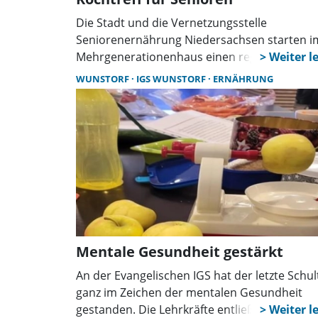
Die Stadt und die Vernetzungsstelle
Seniorenernährung Niedersachsen starten i
Mehrgenerationenhaus einen regelmäßigen
Kochtreff für Senioren. Im Mittelpunkt stehe
WUNSTORF
IGS WUNSTORF
ERNÄHRUNG
günstige, gesunde Gerichte, gemeinsames E
und der Austausch mit anderen Menschen.
Mentale Gesundheit gestärkt
An der Evangelischen IGS hat der letzte Schul
ganz im Zeichen der mentalen Gesundheit
gestanden. Die Lehrkräfte entließen die