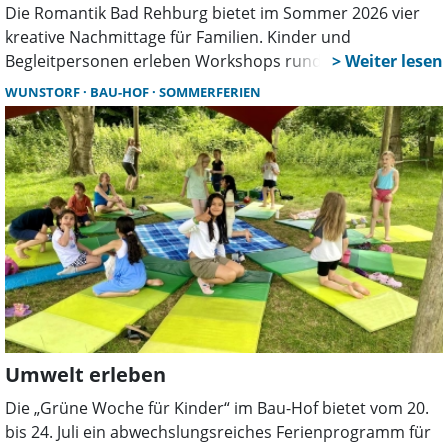
Die Romantik Bad Rehburg bietet im Sommer 2026 vier
kreative Nachmittage für Familien. Kinder und
Begleitpersonen erleben Workshops rund um Kunst,
Natur, Literatur und Musik – inspiriert von der Epoche der
WUNSTORF
BAU-HOF
SOMMERFERIEN
Romantik und ihrer Verbindung zur Natur.
Umwelt erleben
Die „Grüne Woche für Kinder“ im Bau-Hof bietet vom 20.
bis 24. Juli ein abwechslungsreiches Ferienprogramm für