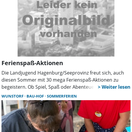
Ferienspaß-Aktionen
Die Landjugend Hagenburg/Seeprovinz freut sich, auch
diesen Sommer mit 30 mega Ferienspaß-Aktionen zu
begeistern. Ob Spiel, Spaß oder Abenteuer – für jeden ist
was dabei. Wichtig: Bei der Anmeldung unbedingt
WUNSTORF
BAU-HOF
SOMMERFERIEN
Allergien, Unverträglichkeiten oder wichtige Infos
angeben. So könne alles sicher und entspannt geplant
werden. Dem Orga-Team um Heike, Dorothee, Reinhard
und Lukas liegt es am Herzen, einen tollen, reibungslosen
Ferienspaß für alle Kinder aus der Samtgemeinde auf die