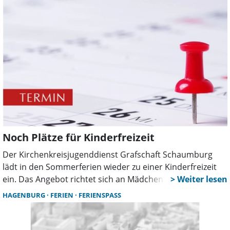
verschiedene Altersgruppen an.
Noch Plätze für Kinderfreizeit
Der Kirchenkreisjugenddienst Grafschaft Schaumburg
lädt in den Sommerferien wieder zu einer Kinderfreizeit
ein. Das Angebot richtet sich an Mädchen und Jungen im
Alter von 7 bis 12 Jahren und findet in diesem Jahr vom 28.
HAGENBURG
FERIEN
FERIENSPASS
Juli bis zum 3. August statt.