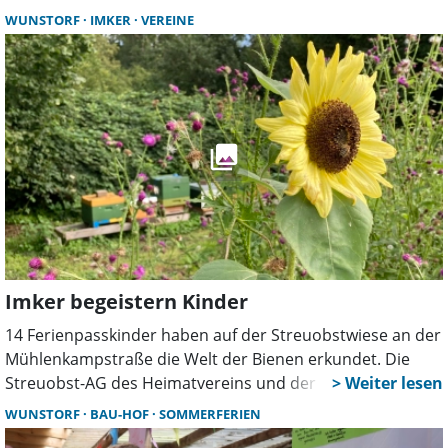
Partyklassiker und Mallorca-Hits auf dem Programm. Der
WUNSTORF
IMKER
VEREINE
Eintritt zu allen Musikabenden ist frei.
Imker begeistern Kinder
14 Ferienpasskinder haben auf der Streuobstwiese an der
Mühlenkampstraße die Welt der Bienen erkundet. Die
Streuobst-AG des Heimatvereins und der Imkerverein
Wunstorf boten spannende Einblicke in das Leben der
WUNSTORF
BAU-HOF
SOMMERFERIEN
Honigbienen, praktische Anschauungsobjekte und eine