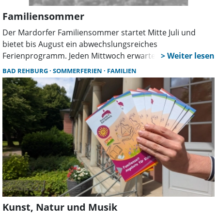
Familiensommer
Der Mardorfer Familiensommer startet Mitte Juli und
bietet bis August ein abwechslungsreiches
Ferienprogramm. Jeden Mittwoch erwarten Familien
kostenlose Mitmachaktionen am Steinhuder Meer – von
BAD REHBURG
SOMMERFERIEN
FAMILIEN
Naturerlebnissen über Bewegung bis hin zu kreativen
Angeboten.
Kunst, Natur und Musik