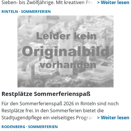
Sieben- bis Zwölfjährige. Mit kreativen Projekten,
Ausflügen und viel Bewegung steht der bewusste Umgang
RINTELN
SOMMERFERIEN
mit Umwelt und Natur im Mittelpunkt.
Restplätze Sommerferienspaß
Für den Sommerferienspaß 2026 in Rinteln sind noch
Restplätze frei. In den Sommerferien bietet die
Stadtjugendpflege ein vielseitiges Programm mit Sport,
Ausflügen, Basteln, Kochen, Turnen und Spielen für
RODENBERG
SOMMERFERIEN