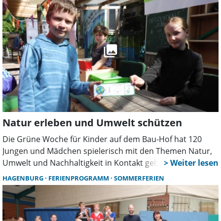
Honigverkostung.
Natur erleben und Umwelt schützen
Die Grüne Woche für Kinder auf dem Bau-Hof hat 120
Jungen und Mädchen spielerisch mit den Themen Natur,
Umwelt und Nachhaltigkeit in Kontakt gebracht. Dank der
Unterstützung der Sparkasse Hannover konnten sie an
HAGENBURG
FERIENPROGRAMM
SOMMERFERIEN
kreativen Projekten, Ausflügen und zahlreichen
Mitmachangeboten teilnehmen.