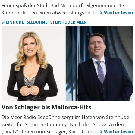
Ferienspaß der Stadt Bad Nenndorf teilgenommen. 17
Kinder erlebten einen abwechslungsreichen Tag mit
Lichtpunktschießen, Blasrohrsport, Spielen und
STEINHUDE
SEEBÜHNE
STEINHUDER MEER
Experimenten. Zwölf Ehrenamtliche sorgten für eine
intensive Betreuung.
Von Schlager bis Mallorca-Hits
Die Meer Radio Seebühne sorgt im Hafen von Steinhude
weiter für Sommerstimmung. Nach den Shows zu den
„Finals“ stehen nun Schlager, Karibik-Feeling,