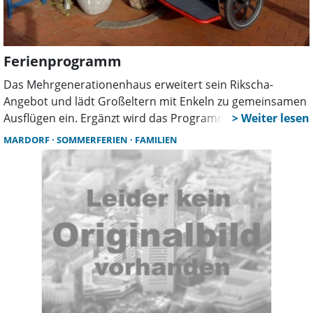
Ferienprogramm
Das Mehrgenerationenhaus erweitert sein Rikscha-
Angebot und lädt Großeltern mit Enkeln zu gemeinsamen
Ausflügen ein. Ergänzt wird das Programm durch den
monatlichen Familien-Treff. Zwei neue Rikschas und ein
MARDORF
SOMMERFERIEN
FAMILIEN
digitaler Kalender bringen zusätzliche Impulse.