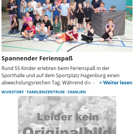
Spannender Ferienspaß
Rund 55 Kinder erlebten beim Ferienspaß in der
Sporthalle und auf dem Sportplatz Hagenburg einen
abwechslungsreichen Tag. Während die einen beim
Lasertag Teamgeist und Geschick bewiesen, kämpften die
WUNSTORF
FAMILIENZENTRUM
FAMILIEN
anderen beim WM-Turnier um Punkte. Zum Abschluss
gab es Bratwurst für alle Teilnehmer.