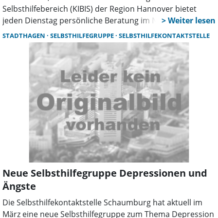
Selbsthilfebereich (KIBIS) der Region Hannover bietet
jeden Dienstag persönliche Beratung im NeuStadtTor,
Wunstorfer Straße 8, 2OG an.
STADTHAGEN
SELBSTHILFEGRUPPE
SELBSTHILFEKONTAKTSTELLE
Neue Selbsthilfegruppe Depressionen und
Ängste
Die Selbsthilfekontaktstelle Schaumburg hat aktuell im
März eine neue Selbsthilfegruppe zum Thema Depression