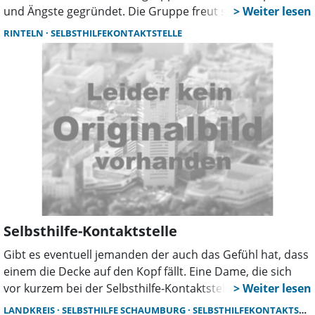
und Ängste gegründet. Die Gruppe freut sich über
weitere Interessierte und lädt zum nächsten Treffen am
RINTELN
SELBSTHILFEKONTAKTSTELLE
09.04.2024 nach Stadthagen ein.
Selbsthilfe-Kontaktstelle
Gibt es eventuell jemanden der auch das Gefühl hat, dass
einem die Decke auf den Kopf fällt. Eine Dame, die sich
vor kurzem bei der Selbsthilfe-Kontaktstelle vorgestellt
hat, kennt dies nur zu gut und möchte etwas dagegen
LANDKREIS
SELBSTHILFE SCHAUMBURG
SELBSTHILFEKONTAKTSTELLE