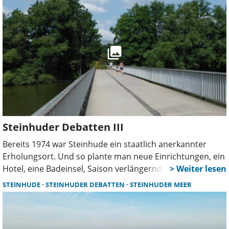
Bereichen einem Déja vu.
Steinhuder Debatten III
Bereits 1974 war Steinhude ein staatlich anerkannter
Erholungsort. Und so plante man neue Einrichtungen, ein
Hotel, eine Badeinsel, Saison verlängernde Angebote und
sehnte sich gleichzeitig nach einem Verkehrskonzept. Ein
STEINHUDE
STEINHUDER DEBATTEN
STEINHUDER MEER
Blick in die damalige Berichterstattung in der „Leine
Zeitung“ und die Gemeindeunterlagen gleicht in vielen
Bereichen einem Déja vu. Im dritten Teil geht es um