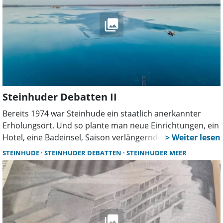
Widerstand und Planung zur Badeinsel.
Steinhuder Debatten II
Bereits 1974 war Steinhude ein staatlich anerkannter
Erholungsort. Und so plante man neue Einrichtungen, ein
Hotel, eine Badeinsel, Saison verlängernde Angebote und
sehnte sich gleichzeitig nach einem Verkehrskonzept. Ein
STEINHUDE
STEINHUDER DEBATTEN
STEINHUDER MEER
Blick in die damalige Berichterstattung gleicht in vielen
Bereichen einem Déjà vu.