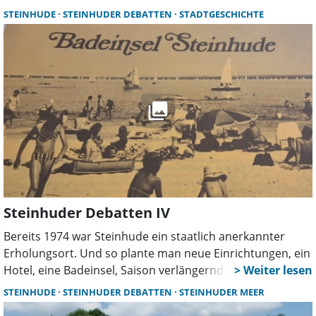
fehlende Konzepte bestimmten damals wie heute die
STEINHUDE
STEINHUDER DEBATTEN
STADTGESCHICHTE
Debatte. Ein Blick zurück zeigt erstaunliche Parallelen zur
aktuellen Situation.
Steinhuder Debatten IV
Bereits 1974 war Steinhude ein staatlich anerkannter
Erholungsort. Und so plante man neue Einrichtungen, ein
Hotel, eine Badeinsel, Saison verlängernde Angebote und
sehnte sich gleichzeitig nach einem Verkehrskonzept. Ein
STEINHUDE
STEINHUDER DEBATTEN
STEINHUDER MEER
Blick in die damalige Berichterstattung gleicht in vielen