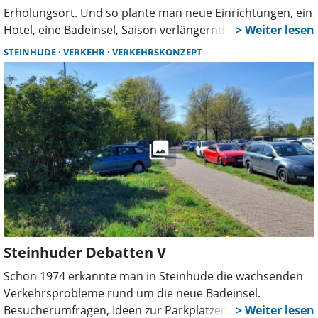
Erholungsort. Und so plante man neue Einrichtungen, ein
Hotel, eine Badeinsel, Saison verlängernde Angebote und
sehnte sich gleichzeitig nach einem Verkehrskonzept. Ein
STEINHUDE
VERKEHR
VERKEHRSKONZEPT
Blick in die damalige Berichterstattung in der „Leine
Zeitung“ und die Gemeindeunterlagen gleicht in vielen
Bereichen einem Déja vu. Im sechsten Teil geht es um den
Steinhuder Gästepass.
Steinhuder Debatten V
Schon 1974 erkannte man in Steinhude die wachsenden
Verkehrsprobleme rund um die neue Badeinsel.
Besucherumfragen, Ideen zur Parkplatzentlastung und