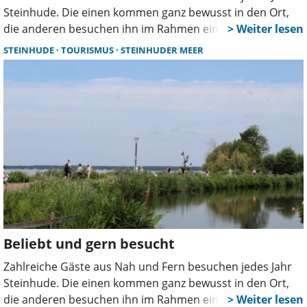
Steinhude. Die einen kommen ganz bewusst in den Ort,
die anderen besuchen ihn im Rahmen einer Radtour rund
um das Steinhuder Meer. Die meisten sind eher ein paar
STEINHUDE
TOURISMUS
STEINHUDER MEER
Tage als mehrere Wochen hier. Und so ist der Ort eher
Ziel für einen Kurztrip.
Beliebt und gern besucht
Zahlreiche Gäste aus Nah und Fern besuchen jedes Jahr
Steinhude. Die einen kommen ganz bewusst in den Ort,
die anderen besuchen ihn im Rahmen einer Radtour rund