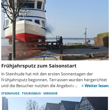
März startet die Saison wieder mit „Leinen los“.
Frühjahrsputz zum Saisonstart
In Steinhude hat mit den ersten Sonnentagen der
Frühjahrsputz begonnen. Terrassen wurden hergerichtet
und die Besucher nutzten die Angebote gern. Auch die
Steinhuder Personenschifffahrt bereitet sich vor: Ab 20.
STEINHUDE
TOURISMUS
VERKEHR
März startet die Saison wieder mit „Leinen los“.