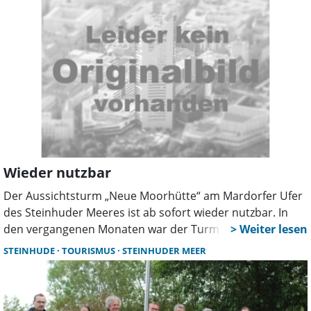
vom Hotel über Pensionen bis zur Ferienwohnungen im
gesamten Stadtgebiet. Eine erste Bilanz.
Wieder nutzbar
Der Aussichtsturm „Neue Moorhütte“ am Mardorfer Ufer
des Steinhuder Meeres ist ab sofort wieder nutzbar. In
den vergangenen Monaten war der Turm aus
Sicherheitsgründen gesperrt, weil die Standsicherheit der
STEINHUDE
TOURISMUS
STEINHUDER MEER
Holzkonstruktion nicht mehr gewährleistet war.