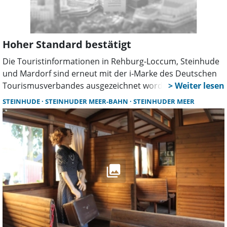
Hoher Standard bestätigt
Die Touristinformationen in Rehburg-Loccum, Steinhude
und Mardorf sind erneut mit der i‑Marke des Deutschen
Tourismusverbandes ausgezeichnet worden. Die Prüfung
belegt hohe Servicequalität, umfassende Beratung und
STEINHUDE
STEINHUDER MEER-BAHN
STEINHUDER MEER
ein konstant starkes Angebot für Gäste der Region.