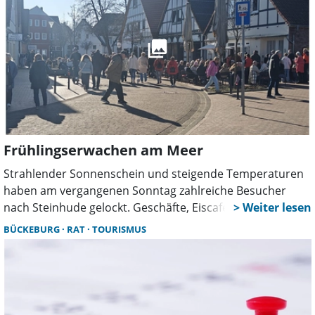
Frühlingserwachen am Meer
Strahlender Sonnenschein und steigende Temperaturen
haben am vergangenen Sonntag zahlreiche Besucher
nach Steinhude gelockt. Geschäfte, Eiscafés und
Restaurants hatten, sofern kein Wechsel anstand, wieder
BÜCKEBURG
RAT
TOURISMUS
geöffnet und luden zum Verweilen ein.