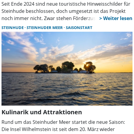
Seit Ende 2024 sind neue touristische Hinweisschilder für
Steinhude beschlossen, doch umgesetzt ist das Projekt
noch immer nicht. Zwar stehen Förderzusagen in
Aussicht, der entscheidende Bescheid fehlt aber. Damit
STEINHUDE
STEINHUDER MEER
SAISONSTART
beginnt die Saison erneut ohne Wegweiser.
Kulinarik und Attraktionen
Rund um das Steinhuder Meer startet die neue Saison:
Die Insel Wilhelmstein ist seit dem 20. März wieder