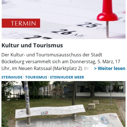
Kultur und Tourismus
Der Kultur- und Tourismusausschuss der Stadt
Bückeburg versammelt sich am Donnerstag, 5. März, 17
Uhr, im Neuen Ratssaal (Marktplatz 2). Im öffentlichen Teil
geht es unter anderem um Zuschüsse für die
STEINHUDE
TOURISMUS
STEINHUDER MEER
Weckbatterie Wölpinghausen und das Faust Theater
Open-Air. Zudem wird über den Musikschulvertrag,
Kulturpreis-Nominierungen, Veranstaltungen 2026, LAGA-
Touristinfo und die neuen Enzo Bänke-Standorte
gesprochen. Wie immer gibt es eine Bürgerfragestunde.