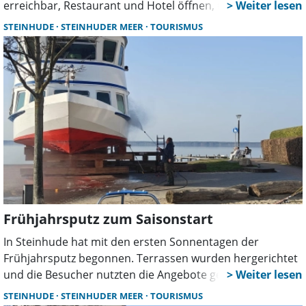
erreichbar, Restaurant und Hotel öffnen, und ein
vielseitiges Veranstaltungsprogramm wartet. In Mardorf
STEINHUDE
STEINHUDER MEER
TOURISMUS
entsteht zudem der neue „SkyLoop“ als spektakuläre
Attraktion.
Frühjahrsputz zum Saisonstart
In Steinhude hat mit den ersten Sonnentagen der
Frühjahrsputz begonnen. Terrassen wurden hergerichtet
und die Besucher nutzten die Angebote gern. Auch die
Steinhuder Personenschifffahrt bereitet sich vor: Ab 20.
STEINHUDE
STEINHUDER MEER
TOURISMUS