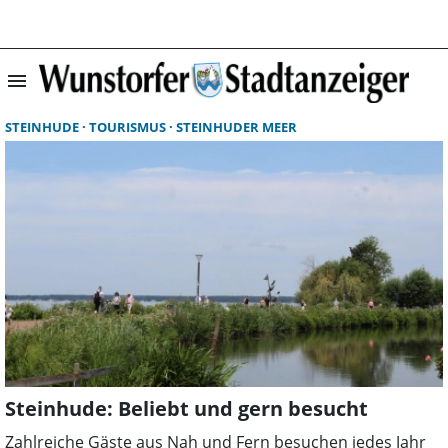
menu
Suchergebnisse 
STEINHUDE
TOURISMUS
STEINHUDER MEER
Steinhude: Beliebt und gern besucht
Zahlreiche Gäste aus Nah und Fern besuchen jedes Jahr