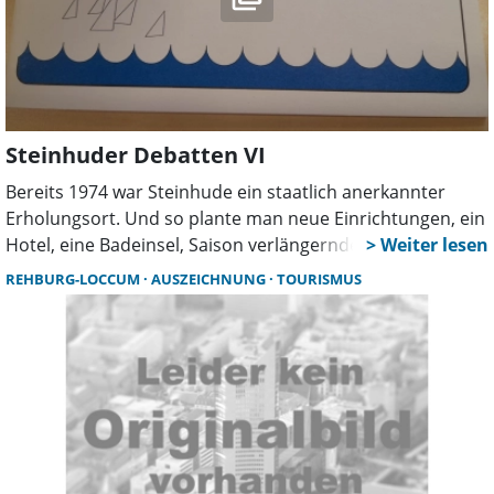
Steinhuder Debatten VI
Bereits 1974 war Steinhude ein staatlich anerkannter
Erholungsort. Und so plante man neue Einrichtungen, ein
Hotel, eine Badeinsel, Saison verlängernde Angebote und
sehnte sich gleichzeitig nach einem Verkehrskonzept. Ein
REHBURG-LOCCUM
AUSZEICHNUNG
TOURISMUS
Blick in die damalige Berichterstattung in der „Leine
Zeitung“ und die Gemeindeunterlagen gleicht in vielen
Bereichen einem Déja vu. Im sechsten Teil geht es um den
Steinhuder Gästepass.