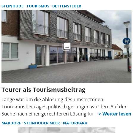
um das Steinhuder Meer. Die meisten sind eher ein paar
STEINHUDE
TOURISMUS
BETTENSTEUER
Tage als mehrere Wochen hier. Und so ist der Ort eher
Ziel für einen Kurztrip.
Teurer als Tourismusbeitrag
Lange war um die Ablösung des umstrittenen
Tourismusbeitrages politisch gerungen worden. Auf der
Suche nach einer gerechteren Lösung für Unternehmen
in Steinhude fand man die Beherbergungssteuer. Seit
MARDORF
STEINHUDER MEER
NATURPARK
dem 1. Januar 2026 gilt sie für alle Übernachtungsbetriebe