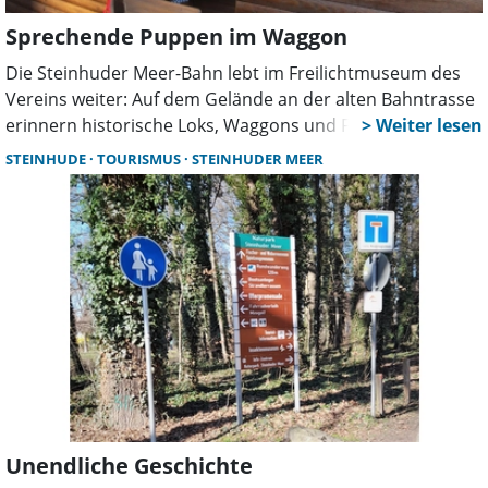
Sprechende Puppen im Waggon
Die Steinhuder Meer-Bahn lebt im Freilichtmuseum des
Vereins weiter: Auf dem Gelände an der alten Bahntrasse
erinnern historische Loks, Waggons und Fotografien an
die aktive Zeit der Bahn. Zur neuen Saison kommen auch
STEINHUDE
TOURISMUS
STEINHUDER MEER
sprechende Puppen wieder zum Einsatz.
Unendliche Geschichte