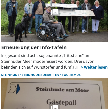
Erneuerung der Info-Tafeln
Insgesamt sind acht sogenannte „Trittsteine“ am
Steinhuder Meer modernisiert worden. Drei davon
befinden sich auf Wunstorfer und fünf auf Neustädter
Gebiet. Eine Aufgabe, die sich einfacher anhört als sie war.
STEINHUDE
STEINHUDER DEBATTEN
TOURISMUS