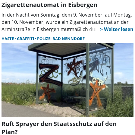
Zigarettenautomat in Eisbergen
In der Nacht von Sonntag, dem 9. November, auf Montag,
den 10. November, wurde ein Zigarettenautomat an der
Arminstraße in Eisbergen mutmaßlich durch eine
Explosion beschädigt. Nach bisherigen Erkenntnissen
HASTE
GRAFFITI
POLIZEI BAD NENNDORF
fand die Tat zwischen etwa 22:00 Uhr und 08:30 Uhr statt.
Der oder die bislang unbekannten Täter setzten offenbar
Sprengmittel ein, um den Automaten gewaltsam zu
öffnen. Die Detonation beschädigte das Gerät erheblich.
Bei der Tatortaufnahme durch die Polizei stellte sich
heraus, dass sämtliche Zigarettenschachteln aus dem
Automaten entwendet worden waren. Da das Gerät
ausschließlich Kartenzahlungen akzeptiert, befand sich
nach derzeitigen Erkenntnissen kein Bargeld im Inneren.
Ruft Sprayer den Staatsschutz auf den
Plan?