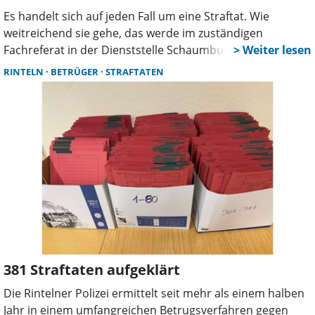
Es handelt sich auf jeden Fall um eine Straftat. Wie
weitreichend sie gehe, das werde im zuständigen
Fachreferat in der Dienststelle Schaumburg/Nienburg, in
einem speziellen Fachkommissariat, das sich mit
RINTELN
BETRÜGER
STRAFTATEN
Staatsschutzdelikten befasst, noch zu bewerten sein. So
die Erklärung der Polizeidienststelle in Bad Nenndorf, auf
Nachfrage dieser Zeitung, die der Diensthabenden
Polizistin ein entsprechendes Foto vorlegte.
381 Straftaten aufgeklärt
Die Rintelner Polizei ermittelt seit mehr als einem halben
Jahr in einem umfangreichen Betrugsverfahren gegen