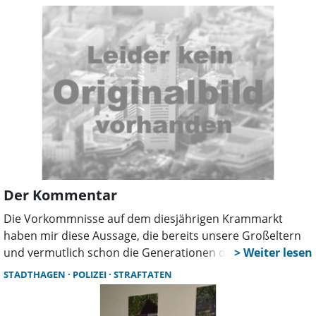
Der Beschuldigte ist, nachdem er Widerstand leistete, von
der Polizei festgenommen worden. Die Polizei ermittelt
wegen mehrerer Straftaten.
Der Kommentar
Die Vorkommnisse auf dem diesjährigen Krammarkt
haben mir diese Aussage, die bereits unsere Großeltern
und vermutlich schon die Generationen davor, gekannt
haben, wieder in Erinnerung gebracht. Da setzen sich die
STADTHAGEN
POLIZEI
STRAFTATEN
Verantwortlichen von Stadt und Polizei zusammen und
erstellen ein umfassendes Sicherheitskonzept.