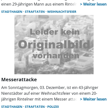
einen 29-jährigen Mann aus einem Rintelner Ortsteil. Die
Masche des Mannes: In gängigen Portalen werden diverse
STADTHAGEN
STRAFTATEN
WEIHNACHTSFEIER
Gegenstände eingestellt, die zum Preis von bis zu etwa 60
Euro angeboten und schließlich verkauft wurden.
Nachdem die Geschädigten den fälligen Betrag über das
Zahlungssystem PayPal „Freunde und Familie” an den
Beschuldigten übersandten, gab es allerdings keine Ware
gegen das Geld.
Messerattacke
Am Sonntagmorgen, 03. Dezember, ist ein 43-jähriger
Nienstädter auf einer Weihnachtsfeier von einem 20-
jährigen Rintelner mit einem Messer attackiert worden.
Bei den Streitigkeiten ist das Opfer unverletzt geblieben.
STADTHAGEN
STRAFTATEN
POLIZEI