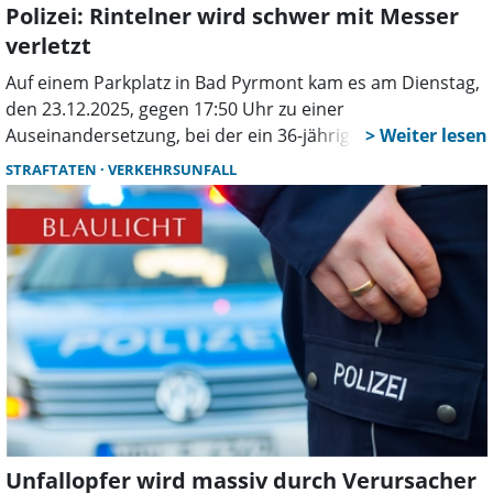
Polizei: Rintelner wird schwer mit Messer
verletzt
Auf einem Parkplatz in Bad Pyrmont kam es am Dienstag,
den 23.12.2025, gegen 17:50 Uhr zu einer
Auseinandersetzung, bei der ein 36-jähriger Mann aus
Rinteln mit einem Messer verletzt wurde.
STRAFTATEN
VERKEHRSUNFALL
Unfallopfer wird massiv durch Verursacher