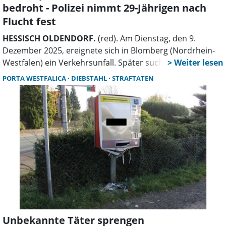
bedroht - Polizei nimmt 29-Jährigen nach
Flucht fest
HESSISCH OLDENDORF.
(red). Am Dienstag, den 9.
Dezember 2025, ereignete sich in Blomberg (Nordrhein-
Westfalen) ein Verkehrsunfall. Später suchte der
Verursacher das Unfallopfer in Hessisch Oldendorf auf
PORTA WESTFALICA
DIEBSTAHL
STRAFTATEN
und forderte unter Vorzeigen eines Messers Geld von
ihm, wie die Staatsanwaltschaft Hannover mitteilte.
Unbekannte Täter sprengen