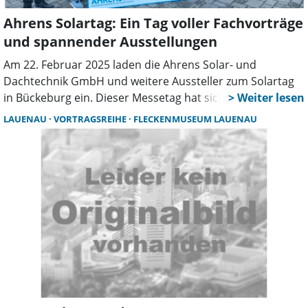
Ahrens Solartag: Ein Tag voller Fachvorträge
und spannender Ausstellungen
Am 22. Februar 2025 laden die Ahrens Solar- und
Dachtechnik GmbH und weitere Aussteller zum Solartag
in Bückeburg ein. Dieser Messetag hat sich als
Anlaufpunkt für Alles rund um Energieeinsparung und
LAUENAU
VORTRAGSREIHE
FLECKENMUSEUM LAUENAU
Photovoltaik etabliert und findet in diesem Jahr bereits
zum 21. Mal statt.