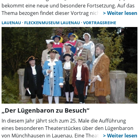
bekommt eine neue und besondere Fortsetzung. Auf das
Thema bezogen findet dieser Vortrag nicht im Museum
Lauenau, sondern im Geschäft von Blumen-Benz statt.
LAUENAU
FLECKENMUSEUM LAUENAU
VORTRAGSREIHE
Denn das Thema heißt: „Historie der Lauenauer
Gärtnereien“. Der Vortrag findet statt am Mittwoch, 12.
November, 18 Uhr.
„Der Lügenbaron zu Besuch“
In diesem Jahr jährt sich zum 25. Male die Aufführung
eines besonderen Theaterstückes über den Lügenbaron
von Münchhausen in Lauenau. Eine Theateraufführung