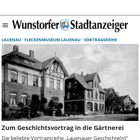
menu
Suchergebnisse 
LAUENAU
FLECKENMUSEUM LAUENAU
VORTRAGSREIHE
Zum Geschichtsvortrag in die Gärtnerei
Die beliebte Vortragsreihe „Lauenauer Geschichte(n)“