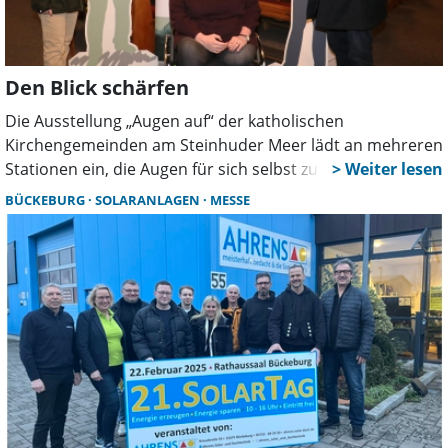
Den Blick schärfen
Die Ausstellung „Augen auf“ der katholischen
Kirchengemeinden am Steinhuder Meer lädt an mehreren
Stationen ein, die Augen für sich selbst zu öffnen, für die
eigene Wahrnehmung, das eigene Gefühl und die eigene
BÜCKEBURG
SOLARANLAGEN
MESSE
Haltung.