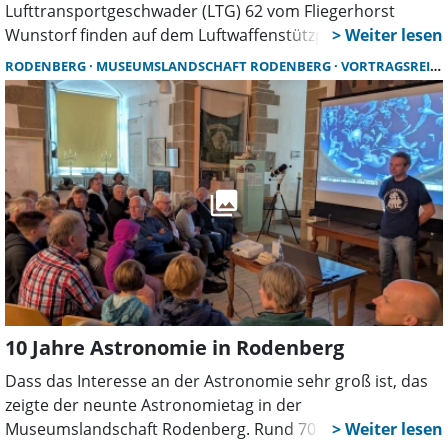
Lufttransportgeschwader (LTG) 62 vom Fliegerhorst
Wunstorf finden auf dem Luftwaffenstützpunkt im
November wieder zwei Ausgaben der bekannten,
RODENBERG
MUSEUMSLANDSCHAFT RODENBERG
VORTRAGSREIHE
kostenlosen „Wintervorträge“ statt.
10 Jahre Astronomie in Rodenberg
Dass das Interesse an der Astronomie sehr groß ist, das
zeigte der neunte Astronomietag in der
Museumslandschaft Rodenberg. Rund 70 Besucher und