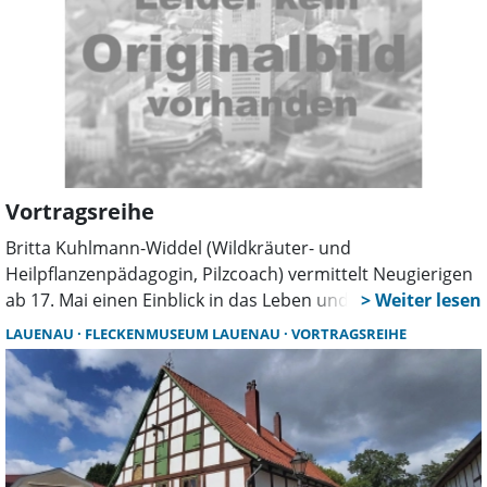
Vortragsreihe
Britta Kuhlmann-Widdel (Wildkräuter- und
Heilpflanzenpädagogin, Pilzcoach) vermittelt Neugierigen
ab 17. Mai einen Einblick in das Leben und die Bedeutung
von Pflanzen. Ein 360° Rundumblick über Aussehen,
LAUENAU
FLECKENMUSEUM LAUENAU
VORTRAGSREIHE
Lebensweise, Geschichtliches und Geschichten sowie
Verwendungen der Pflanze erwartet die Teilnehmer. Die
Vorträge richten sich vorrangig an Interessierte mit wenig
oder keinen Vorkenntnissen und lassen Raum zur
Beantwortung von Fragen zur jeweils vorgestellten
Pflanze. Die Teilnahme kostet 5 Euro, Schüler bezahlen