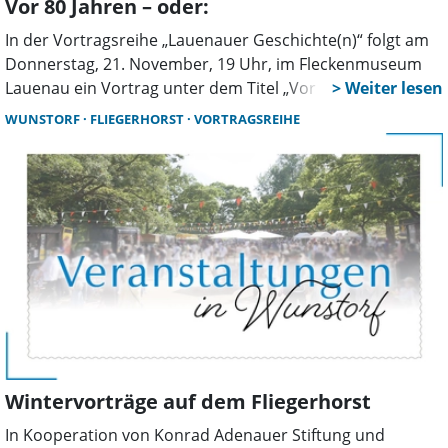
Vor 80 Jahren – oder:
In der Vortragsreihe „Lauenauer Geschichte(n)“ folgt am
Donnerstag, 21. November, 19 Uhr, im Fleckenmuseum
Lauenau ein Vortrag unter dem Titel „Vor 80 Jahren“. In
diesem Vortrag geht es um die Ereignisse, die vor 80
WUNSTORF
FLIEGERHORST
VORTRAGSREIHE
Jahren, am 26. November 1944 im Raum Deister-Süntel
stattfanden. Es waren die heftigsten Luftkämpfe des
zweiten Weltkrieges. Über die Ereignisse, die dabei in
Lauenau passierten, wird an diesem Abend berichtet.
Wintervorträge auf dem Fliegerhorst
In Kooperation von Konrad Adenauer Stiftung und