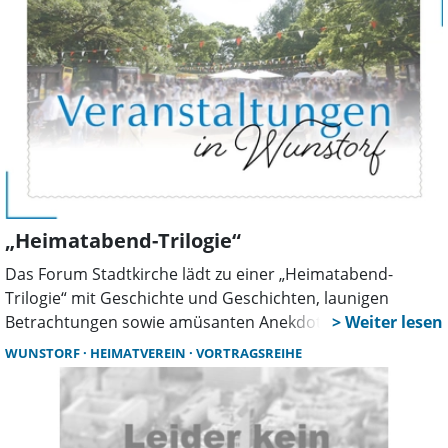
„Heimatabend-Trilogie“
Das Forum Stadtkirche lädt zu einer „Heimatabend-
Trilogie“ mit Geschichte und Geschichten, launigen
Betrachtungen sowie amüsanten Anekdoten über das
Leben an der Leine ein. Den Auftakt macht der
WUNSTORF
HEIMATVEREIN
VORTRAGSREIHE
Wunstorfer Achim Süß am 15. Oktober um 18.30 Uhr in
der Stadtkirche. Er referiert bewusst doppeldeutig zu
„Bahnhof & Badeanstalt oder Wunstorf wird erwachsen“.