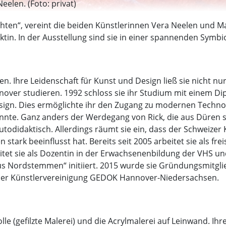
elen. (Foto: privat)
hten“, vereint die beiden Künstlerinnen Vera Neelen und Mar
aktin. In der Ausstellung sind sie in einer spannenden Symbi
. Ihre Leidenschaft für Kunst und Design ließ sie nicht n
over studieren. 1992 schloss sie ihr Studium mit einem Dip
esign. Dies ermöglichte ihr den Zugang zu modernen Technol
onnte. Ganz anders der Werdegang von Rick, die aus Düre
utodidaktisch. Allerdings räumt sie ein, dass der Schweizer
 stark beeinflusst hat. Bereits seit 2005 arbeitet sie als fre
eitet sie als Dozentin in der Erwachsenenbildung der VHS un
us Nordstemmen“ initiiert. 2015 wurde sie Gründungsmitgli
 der Künstlervereinigung GEDOK Hannover-Niedersachsen.
le (gefilzte Malerei) und die Acrylmalerei auf Leinwand. I