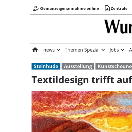
how_to_reg
contact_page
Kleinanzeigenannahme online
Zentrale
home
expand_more
expand_more
expand_more
news
Themen Spezial
Jobs
A
Steinhude
Ausstellung
Kunstscheune
Textildesign trifft au