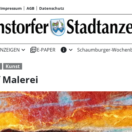
Impressum
AGB
Datenschutz
expand_more
picture_as_pdf
info
expand_more
NZEIGEN
E-PAPER
Schaumburger-Wochenb
Kunst
f Malerei