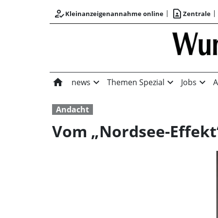
how_to_reg
contact_page
Kleinanzeigenannahme online
Zentrale
home
expand_more
expand_more
expand_more
news
Themen Spezial
Jobs
A
Andacht
Vom „Nordsee-Effekt“