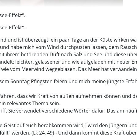
ee-Effekt“.
ee-Effekt“.
 und ist überzeugt: ein paar Tage an der Küste wirken wahr
und habe mich vom Wind durchpusten lassen, dem Rauschen
mit ihrem betörenden Duft nach Salz und See und diese unen
andelt: leichter, gelassener und wie aufgeladen mit neuer 
e wie vom Meerwind weggeblasen. Das Meer hat verwandelnde 
esem Sonntag Pfingsten feiern und mich meine jüngste Erfah
rfahren, dass wir Kraft von außen aufnehmen können und d
ein relevantes Thema sein.
 Begriff. Sie verwendet verschiedene Wörter dafür. Das am
e Geist auf euch herabkommen wird,“ wird den Jüngern und J
füllt“ werden. (Lk 24, 49) - Und dann kommt diese Kraft über 