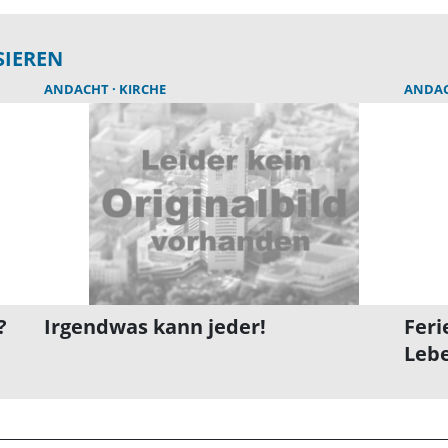
SIEREN
ANDACHT
KIRCHE
ANDA
?
Irgendwas kann jeder!
Feri
Leb