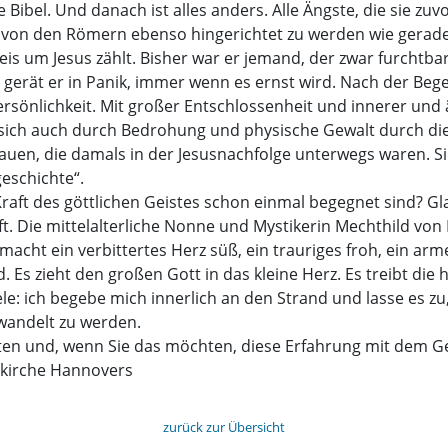
 Bibel. Und danach ist alles anders. Alle Ängste, die sie zuvo
, von den Römern ebenso hingerichtet zu werden wie gerade 
reis um Jesus zählt. Bisher war er jemand, der zwar furchtb
r gerät er in Panik, immer wenn es ernst wird. Nach der Beg
persönlichkeit. Mit großer Entschlossenheit und innerer und 
t sich auch durch Bedrohung und physische Gewalt durch die 
en, die damals in der Jesusnachfolge unterwegs waren. Si
geschichte“.
 Kraft des göttlichen Geistes schon einmal begegnet sind?
t. Die mittelalterliche Nonne und Mystikerin Mechthild vo
cht ein verbittertes Herz süß, ein trauriges froh, ein armes
 Es zieht den großen Gott in das kleine Herz. Es treibt die 
le: ich begebe mich innerlich an den Strand und lasse es z
wandelt zu werden.
ten und, wenn Sie das möchten, diese Erfahrung mit dem Gei
skirche Hannovers
zurück zur Übersicht