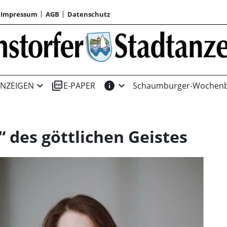
Impressum
AGB
Datenschutz
expand_more
picture_as_pdf
info
expand_more
NZEIGEN
E-PAPER
Schaumburger-Wochenb
 des göttlichen Geistes