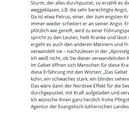
Sturm, der alles durchpustet, so erzählt es die
weggeblasen, z.B. die sehr berechtigte Angst
Da ist etwa Petrus, einer, der zum engsten K
immer wieder scheitert er an seiner Angst. E
plötzlich wie gereift, wird zu einer Führungs
spricht zu den Leuten, heilt Kranke und läss
ergeht es auch den anderen Männern und Frau
verwandelt sie – nachzulesen in der „Apostel
Ich weiß nicht, ob Sie dieser verwandelnden
Im Gebet öffnen sich Menschen für diese Kraf
diese Erfahrung mit den Worten: „Das Gebet ma
kühn, ein schwaches stark, ein blindes sehend.
Das wäre dann der Nordsee-Effekt für die See
durchgepustet, mit Kraft aufgeladen und ver
Ich wünsche Ihnen ganz herzlich frohe Pfings
Agentur der Evangelisch-lutherischen Lande