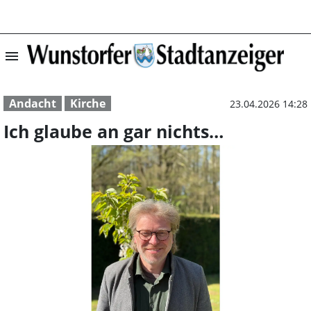
menu
Ich glaube an ga
Andacht
Kirche
23.04.2026 14:28
Ich glaube an gar nichts…