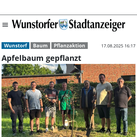
menu
Apfelbaum gepfl
Wunstorf
Baum
Pflanzaktion
17.08.2025 16:17
Apfelbaum gepflanzt