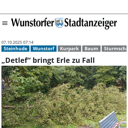
menu
„Detlef“ bringt E
07.10.2025 07:14
Steinhude
Wunstorf
Kurpark
Baum
Sturmsch
„Detlef“ bringt Erle zu Fall