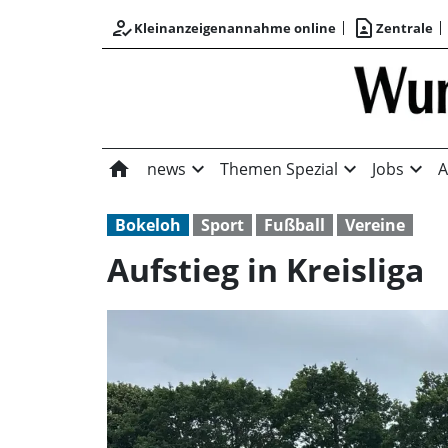
how_to_reg
contact_page
Kleinanzeigenannahme online
Zentrale
home
expand_more
expand_more
expand_more
news
Themen Spezial
Jobs
A
Bokeloh
Sport
Fußball
Vereine
Aufstieg in Kreisliga