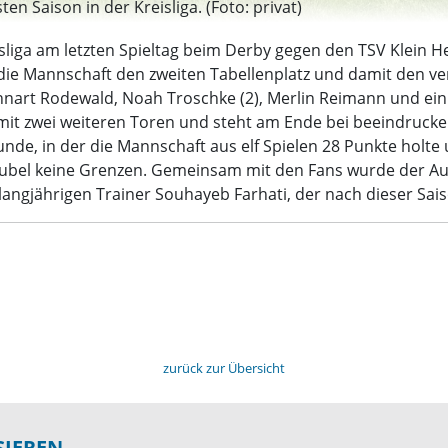
en Saison in der Kreisliga. (Foto: privat)
isliga am letzten Spieltag beim Derby gegen den TSV Klein H
die Mannschaft den zweiten Tabellenplatz und damit den ver
Lennart Rodewald, Noah Troschke (2), Merlin Reimann und e
 mit zwei weiteren Toren und steht am Ende bei beeindruck
unde, in der die Mannschaft aus elf Spielen 28 Punkte holt
 Jubel keine Grenzen. Gemeinsam mit den Fans wurde der Auf
gjährigen Trainer Souhayeb Farhati, der nach dieser Saiso
zurück zur Übersicht
SIEREN