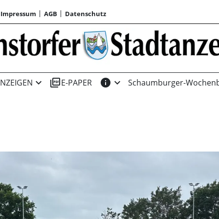
Impressum
AGB
Datenschutz
expand_more
picture_as_pdf
info
expand_more
NZEIGEN
E-PAPER
Schaumburger-Wochenb