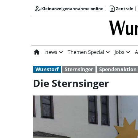
how_to_reg
contact_page
Kleinanzeigenannahme online
Zentrale
home
expand_more
expand_more
expand_more
news
Themen Spezial
Jobs
A
Wunstorf
Sternsinger
Spendenaktion
Die Sternsinger