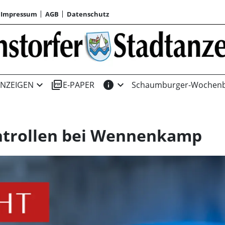
Impressum
AGB
Datenschutz
expand_more
picture_as_pdf
info
expand_more
NZEIGEN
E-PAPER
Schaumburger-Wochenb
ntrollen bei Wennenkamp