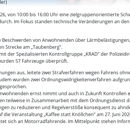
der)
026, von 10:00 bis 16:00 Uhr eine zielgruppenorientierte S
urch. Im Fokus standen technische Veränderungen an den 
e Beschwerden von Anwohnenden über Lärmbelästigungen, 
hen Strecke am „Taubenberg”.
it der Spezialisierten Kontrollgruppe „KRAD” der Polizeidir
urden 57 Fahrzeuge überprüft.
rnungen aus, leitete zwei Strafverfahren wegen Fahrens ohn
. Zudem wurden zwei Ordnungswidrigkeitenverfahren aufgru
sgesprochen.
er Anwohnenden ernst nimmt und auch in Zukunft Kontrollen 
n teilweise in Zusammenarbeit mit dem Ordnungsdienst der S
ngen zu reduzieren und Regelverstöße konsequent zu ahnd
 die Veranstaltung „Kaffee statt Knöllchen” am 27. Juni 20
htet sich an Motorradfahrende. Im Mittelpunkt stehen Info