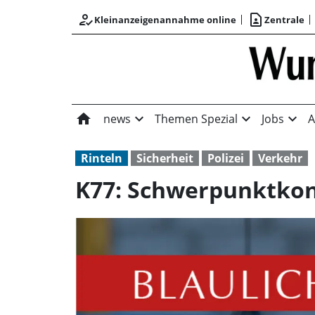
how_to_reg
contact_page
Kleinanzeigenannahme online
Zentrale
home
expand_more
expand_more
expand_more
news
Themen Spezial
Jobs
A
Rinteln
Sicherheit
Polizei
Verkehr
K77: Schwerpunktko