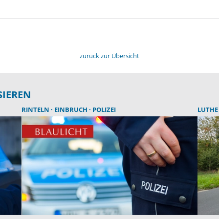
zurück zur Übersicht
SIEREN
RINTELN
EINBRUCH
POLIZEI
LUTH